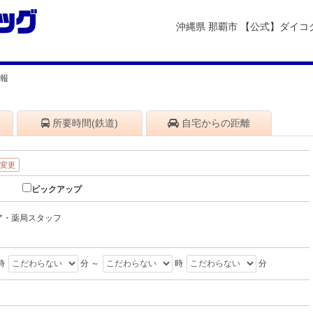
沖縄県 那覇市 【公式】ダイ
情報
所要時間
(鉄道)
自宅から
の距離
・変更
ピックアップ
ア・薬局スタッフ
時
分 ～
時
分