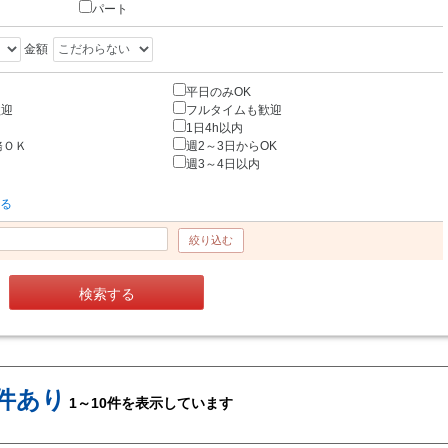
パート
金額
平日のみOK
歓迎
フルタイムも歓迎
1日4h以内
務ＯＫ
週2～3日からOK
週3～4日以内
する
絞り込む
検索する
0件あり
1～10件を表示しています