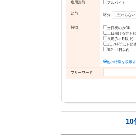
雇用形態
アルバイト
給与
区分
特徴
土日祝のみOK
土日働ける方も
長期(3ヶ月以上)
1日7時間以下勤
週2～4日以内
他の特徴を表示
フリーワード
1