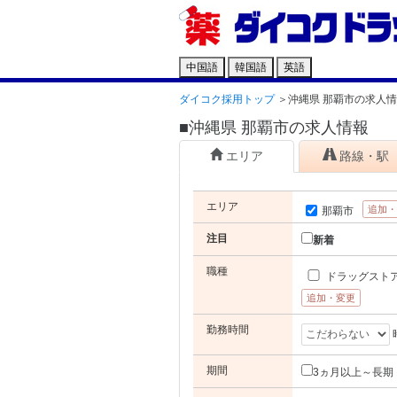
中国語
韓国語
英語
ダイコク採用トップ
＞
沖縄県 那覇市の求人
■沖縄県 那覇市の求人情報
エリア
路線・駅
エリア
追加
那覇市
注目
新着
職種
ドラッグスト
追加・変更
勤務時間
期間
3ヵ月以上～長期