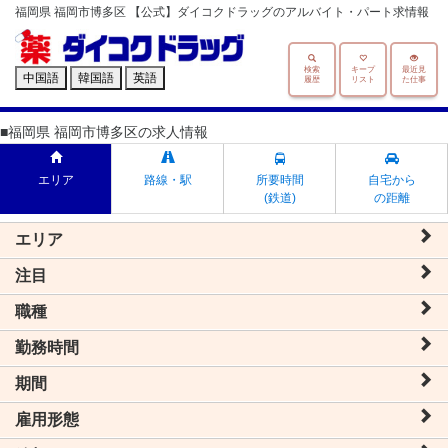
福岡県 福岡市博多区 【公式】ダイコクドラッグのアルバイト・パート求情報
検索
キープ
最近見
中国語
韓国語
英語
履歴
リスト
た仕事
■福岡県 福岡市博多区の求人情報
エリア
路線・駅
所要時間
自宅から
(鉄道)
の距離
エリア
注目
職種
勤務時間
期間
雇用形態