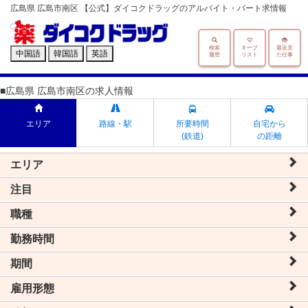
広島県 広島市南区 【公式】ダイコクドラッグのアルバイト・パート求情報
検索
キープ
最近見
中国語
韓国語
英語
履歴
リスト
た仕事
■広島県 広島市南区の求人情報
エリア
路線・駅
所要時間
自宅から
(鉄道)
の距離
エリア
注目
職種
勤務時間
期間
雇用形態