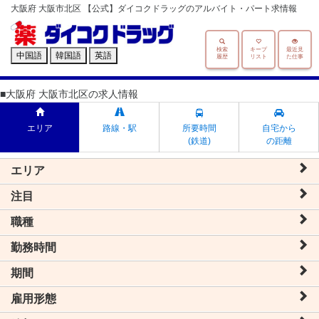
大阪府 大阪市北区 【公式】ダイコクドラッグのアルバイト・パート求情報
検索
キープ
最近見
中国語
韓国語
英語
履歴
リスト
た仕事
■大阪府 大阪市北区の求人情報
エリア
路線・駅
所要時間
自宅から
(鉄道)
の距離
エリア
注目
職種
勤務時間
期間
雇用形態