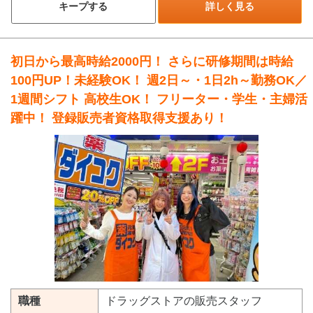
キープする
詳しく見る
初日から最高時給2000円！ さらに研修期間は時給
100円UP！未経験OK！ 週2日～・1日2h～勤務OK／
1週間シフト 高校生OK！ フリーター・学生・主婦活
躍中！ 登録販売者資格取得支援あり！
職種
ドラッグストアの販売スタッフ