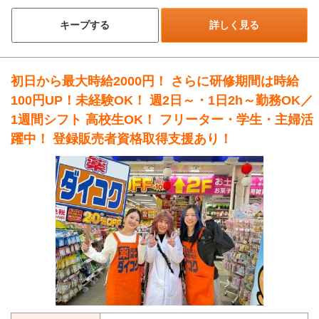
キープする
詳しく見る
初日から最大時給2000円！ さらに研修期間は時給
100円UP！未経験OK！ 週2日～・1日2h～勤務OK／
1週間シフト 高校生OK！ フリーター・学生・主婦活
躍中！ 登録販売者資格取得支援あり！