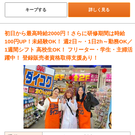
キープする
詳しく見る
初日から最高時給2000円！さらに研修期間は時給
100円UP！未経験OK！ 週2日～・1日2h～勤務OK／
1週間シフト 高校生OK！ フリーター・学生・主婦活
躍中！ 登録販売者資格取得支援あり！