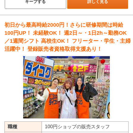
キープする
詳しく見る
初日から最高時給2000円！さらに研修期間は時給
100円UP！ 未経験OK！ 週2日～・1日2h～勤務OK
／1週間シフト 高校生OK！ フリーター・学生・主婦
活躍中！ 登録販売者資格取得支援あり！
職種
100円ショップの販売スタッフ