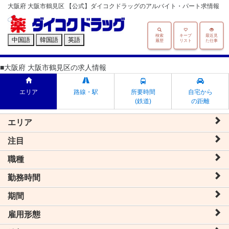
大阪府 大阪市鶴見区 【公式】ダイコクドラッグのアルバイト・パート求情報
検索
キープ
最近見
中国語
韓国語
英語
履歴
リスト
た仕事
■大阪府 大阪市鶴見区の求人情報
エリア
路線・駅
所要時間
自宅から
(鉄道)
の距離
エリア
注目
職種
勤務時間
期間
雇用形態