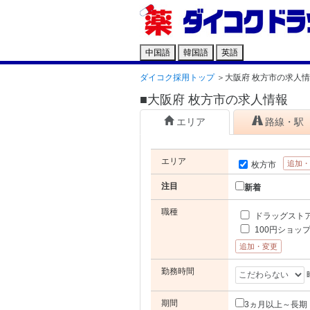
中国語
韓国語
英語
ダイコク採用トップ
＞
大阪府 枚方市の求人
■大阪府 枚方市の求人情報
エリア
路線・駅
エリア
追加
枚方市
注目
新着
職種
ドラッグスト
100円ショッ
追加・変更
勤務時間
期間
3ヵ月以上～長期