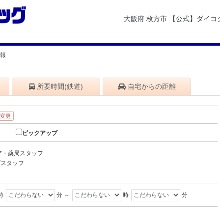
大阪府 枚方市 【公式】ダイ
情報
所要時間
(鉄道)
自宅から
の距離
・変更
ピックアップ
ア・薬局スタッフ
プスタッフ
時
分 ～
時
分