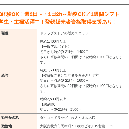
未経験OK！週2日～・1日2h～勤務OK／1週間シフト
学生・主婦活躍中！登録販売者資格取得支援あり！
職種
ドラッグストアの販売スタッフ
時給1,400円以上
【一般アルバイト】
初日から時給(9-21時) 1400円
さらに研修期間の10日間は上記時給＋100円となりま
す。
時給1,600円以上
給与
【登録販売者】管理者要件を満たす方
初日から時給(9-21時) 1600円
さらに研修期間の10日間は上記時給＋100円となりま
す。
時給2,500円以上
【薬剤師】
初日から(9-21時) 2500円
勤務先名称
ダイコクドラッグ 枚方ビオルネ店
勤務地
大阪府枚方市岡本町7-1 枚方ビオルネ南館1・2F