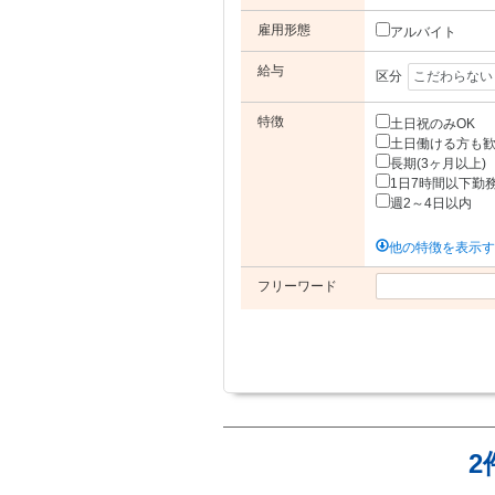
雇用形態
アルバイト
給与
区分
特徴
土日祝のみOK
土日働ける方も
長期(3ヶ月以上)
1日7時間以下勤
週2～4日以内
他の特徴を表示
フリーワード
2