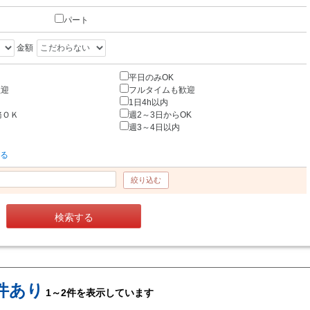
パート
金額
平日のみOK
歓迎
フルタイムも歓迎
1日4h以内
務ＯＫ
週2～3日からOK
週3～4日以内
する
絞り込む
検索する
件あり
1～2件を表示しています