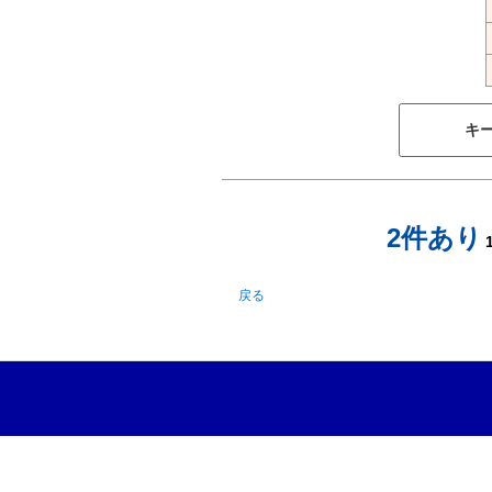
キ
2件あり
戻る