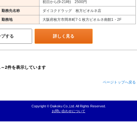
初日から(9-21時) 2500円
勤務先名称
ダイコクドラッグ 枚方ビオルネ店
勤務地
大阪府枚方市岡本町7-1 枚方ビオルネ南館1・2F
ープする
詳しく見る
1～2件を表示しています
ページトップへ戻る
Copyright © Daikoku Co.,Ltd. All Rights Reserved.
お問い合わせについて