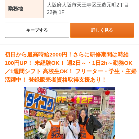
大阪府大阪市天王寺区玉造元町2丁目
勤務地
22番 1F
キープする
詳しく見る
初日から最高時給2000円！さらに研修期間は時給
100円UP！ 未経験OK！ 週2日～・1日2h～勤務OK
／1週間シフト 高校生OK！ フリーター・学生・主婦
活躍中！ 登録販売者資格取得支援あり！