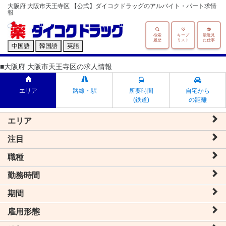
大阪府 大阪市天王寺区 【公式】ダイコクドラッグのアルバイト・パート求情
報
検索
キープ
最近見
履歴
リスト
た仕事
中国語
韓国語
英語
■大阪府 大阪市天王寺区の求人情報
エリア
路線・駅
所要時間
自宅から
(鉄道)
の距離
エリア
注目
職種
勤務時間
期間
雇用形態