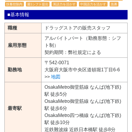
扶養控除内
週1シフト提出
英語力を活かす
中国語力を活かす
急募
■基本情報
職種
ドラッグストアの販売スタッフ
アルバイト,パート（勤務形態：シフ
雇用形態
ト制）
契約期間：弊社規定による
〒542-0071
勤務地
大阪府大阪市中央区道頓堀1丁目6-6
>>
地図
OsakaMetro御堂筋線 なんば(地下鉄)
駅 徒歩5分
OsakaMetro御堂筋線 なんば(地下鉄)
最寄駅
駅 徒歩6分
OsakaMetro四つ橋線 なんば(地下鉄)
駅 徒歩10分
近鉄難波線 近鉄日本橋駅 徒歩8分