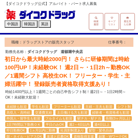
【ダイコクドラッグ公式】アルバイト・パート求人募集
検索
キープ
最近見
中国語
韓国語
英語
履歴
リスト
た仕事
職種：ドラッグストアの販売スタッフ
仕事番号：
勤務先名称：
ダイコクドラッグ 道頓堀中央店
初日から最大時給2000円！ さらに研修期間は時給
100円UP！未経験OK！ 週2日～・1日2h～勤務OK
／1週間シフト 高校生OK！ フリーター・学生・主
婦活躍中！ 登録販売者資格取得支援あり！
時給1400円以上！1週間ごとの自己申告シフト制！週2日～・1日2時間～
OK！未経験大歓迎！
未経験も歓迎
学生も歓迎
フリーターも歓迎
主婦・主夫も歓迎
シフト制
高収入・高時給
交通費支給
土日働ける方も歓迎
経験者・有資格者も歓迎
外国人・留学生も歓迎
フルタイムも歓迎
駅チカ・駅ナカ
長期(3ヶ月以上)
1日7時間以下勤務ＯＫ
平日のみOK
週2～4日以内
週4日以上
即日勤務OK
1ヵ月以内に勤務
社員割制度あり
髪型・髪色自由
髭・ネイル・ピアスOK
友達と応募OK
資格取得支援
副業・WワークOK