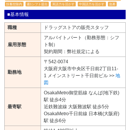
扶養控除内
週1シフト提出
英語力を活かす
中国語力を活かす
急募
■基本情報
職種
ドラッグストアの販売スタッフ
アルバイト,パート（勤務形態：シフ
雇用形態
ト制）
契約期間：弊社規定による
〒542-0074
大阪府大阪市中央区千日前2丁目11-
勤務地
1 メインストリート千日前ビル >>
地
図
OsakaMetro御堂筋線 なんば(地下鉄)
駅 徒歩4分
最寄駅
近鉄難波線 大阪難波駅 徒歩5分
OsakaMetro千日前線 日本橋(大阪府)
駅 徒歩6分