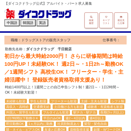
【ダイコクドラッグ公式】アルバイト・パート求人募集
検索
キープ
最近見
中国語
韓国語
英語
履歴
リスト
た仕事
職種：ドラッグストアの販売スタッフ
仕事番号：
勤務先名称：
ダイコクドラッグ 千日前店
初日から最大時給2000円！ さらに研修期間は時給
100円UP！未経験OK！ 週2日～・1日2h～勤務OK
／1週間シフト 高校生OK！ フリーター・学生・主
婦活躍中！ 登録販売者資格取得支援あり！
時給1400円以上！1週間ごとの自己申告シフト制！週2日～・1日2時間～
OK！未経験大歓迎！
未経験も歓迎
学生も歓迎
フリーターも歓迎
主婦・主夫も歓迎
シフト制
高収入・高時給
交通費支給
土日働ける方も歓迎
経験者・有資格者も歓迎
外国人・留学生も歓迎
フルタイムも歓迎
駅チカ・駅ナカ
長期(3ヶ月以上)
1日7時間以下勤務ＯＫ
平日のみOK
週2～4日以内
週4日以上
即日勤務OK
1ヵ月以内に勤務
社員割制度あり
髪型・髪色自由
髭・ネイル・ピアスOK
友達と応募OK
資格取得支援
副業・WワークOK