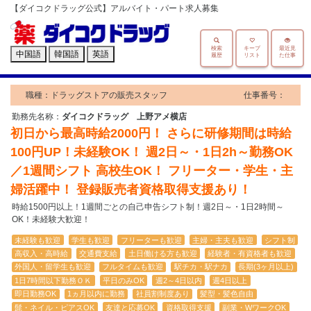
【ダイコクドラッグ公式】アルバイト・パート求人募集
検索
キープ
最近見
中国語
韓国語
英語
履歴
リスト
た仕事
職種：ドラッグストアの販売スタッフ
仕事番号：
勤務先名称：
ダイコクドラッグ 上野アメ横店
初日から最高時給2000円！ さらに研修期間は時給
100円UP！未経験OK！ 週2日～・1日2h～勤務OK
／1週間シフト 高校生OK！ フリーター・学生・主
婦活躍中！ 登録販売者資格取得支援あり！
時給1500円以上！1週間ごとの自己申告シフト制！週2日～・1日2時間～
OK！未経験大歓迎！
未経験も歓迎
学生も歓迎
フリーターも歓迎
主婦・主夫も歓迎
シフト制
高収入・高時給
交通費支給
土日働ける方も歓迎
経験者・有資格者も歓迎
外国人・留学生も歓迎
フルタイムも歓迎
駅チカ・駅ナカ
長期(3ヶ月以上)
1日7時間以下勤務ＯＫ
平日のみOK
週2～4日以内
週4日以上
即日勤務OK
1ヵ月以内に勤務
社員割制度あり
髪型・髪色自由
髭・ネイル・ピアスOK
友達と応募OK
資格取得支援
副業・WワークOK