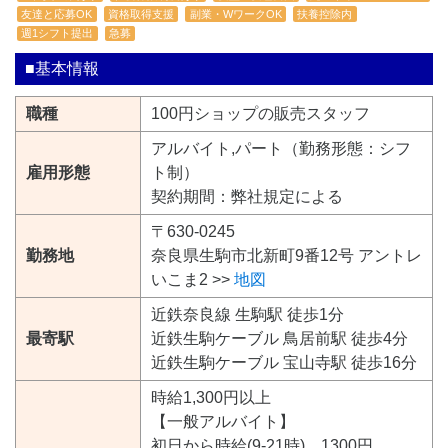
友達と応募OK
資格取得支援
副業・WワークOK
扶養控除内
週1シフト提出
急募
■基本情報
職種
100円ショップの販売スタッフ
アルバイト,パート（勤務形態：シフ
雇用形態
ト制）
契約期間：弊社規定による
〒630-0245
勤務地
奈良県生駒市北新町9番12号 アントレ
いこま2 >>
地図
近鉄奈良線 生駒駅 徒歩1分
最寄駅
近鉄生駒ケーブル 鳥居前駅 徒歩4分
近鉄生駒ケーブル 宝山寺駅 徒歩16分
時給1,300円以上
【一般アルバイト】
初日から時給(9-21時) 1300円