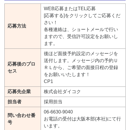
WEB応募またはTEL応募
[応募する]をクリックしてご応募くだ
さい！
応募方法
各種連絡は、ショートメールで行い
ますので、受信許可設定をお願いし
ます。
後ほど面接予約設定のメッセージを
送付します。メッセージ内の予約Ｕ
応募後のプロ
ＲＬから、ご希望の面接日程の登録
セス
をお願いいたします！
CP1
応募先企業
株式会社ダイコク
担当者
採用担当
06-6630-9040
問い合わせ番
お電話の受付は大阪本部(本社)にて行
号
います。