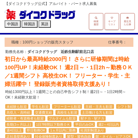
【ダイコクドラッグ公式】アルバイト・パート求人募集
検索
キープ
最近見
中国語
韓国語
英語
履歴
リスト
た仕事
職種：100円ショップの販売スタッフ
仕事番号：
勤務先名称：
ダイコクドラッグ 近鉄生駒駅前北口店
初日から最高時給2000円！ さらに研修期間は時給
100円UP！未経験OK！ 週2日～・1日2h～勤務ＯＫ
／1週間シフト 高校生OK！ フリーター・学生・主
婦活躍中！ 登録販売者資格取得支援あり！
時給1300円以上！1週間ごとの自己申告シフト制！週2日～・1日2時間～
OK！未経験大歓迎！
未経験も歓迎
学生も歓迎
フリーターも歓迎
主婦・主夫も歓迎
シフト制
高収入・高時給
交通費支給
高校生も歓迎
土日働ける方も歓迎
経験者・有資格者も歓迎
フルタイムも歓迎
駅チカ・駅ナカ
長期(3ヶ月以上)
1日7時間以下勤務ＯＫ
平日のみOK
週2～4日以内
週4日以上
即日勤務OK
1ヵ月以内に勤務
社員割制度あり
正社員登用あり
社会保険制度あり
髪型・髪色自由
髭・ネイル・ピアスOK