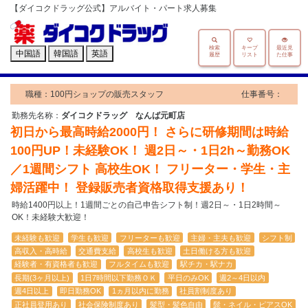
【ダイコクドラッグ公式】アルバイト・パート求人募集
検索
キープ
最近見
中国語
韓国語
英語
履歴
リスト
た仕事
職種：100円ショップの販売スタッフ
仕事番号：
勤務先名称：
ダイコクドラッグ なんば元町店
初日から最高時給2000円！ さらに研修期間は時給
100円UP！未経験OK！ 週2日～・1日2h～勤務OK
／1週間シフト 高校生OK！ フリーター・学生・主
婦活躍中！ 登録販売者資格取得支援あり！
時給1400円以上！1週間ごとの自己申告シフト制！週2日～・1日2時間～
OK！未経験大歓迎！
未経験も歓迎
学生も歓迎
フリーターも歓迎
主婦・主夫も歓迎
シフト制
高収入・高時給
交通費支給
高校生も歓迎
土日働ける方も歓迎
経験者・有資格者も歓迎
フルタイムも歓迎
駅チカ・駅ナカ
長期(3ヶ月以上)
1日7時間以下勤務ＯＫ
平日のみOK
週2～4日以内
週4日以上
即日勤務OK
1ヵ月以内に勤務
社員割制度あり
正社員登用あり
社会保険制度あり
髪型・髪色自由
髭・ネイル・ピアスOK