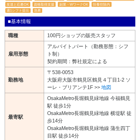
友達と応募OK
資格取得支援
副業・WワークOK
扶養控除内
週1シフト提出
急募
■基本情報
職種
100円ショップの販売スタッフ
アルバイト,パート（勤務形態：シフ
雇用形態
ト制）
契約期間：弊社規定による
〒538-0053
勤務地
大阪府大阪市鶴見区鶴見４丁目1-2 ソ
ーレ・ブリアンテ1F >>
地図
OsakaMetro長堀鶴見緑地線 今福鶴見
駅 徒歩1分
OsakaMetro長堀鶴見緑地線 横堤駅 徒
最寄駅
歩14分
OsakaMetro長堀鶴見緑地線 蒲生四丁
目駅 徒歩14分