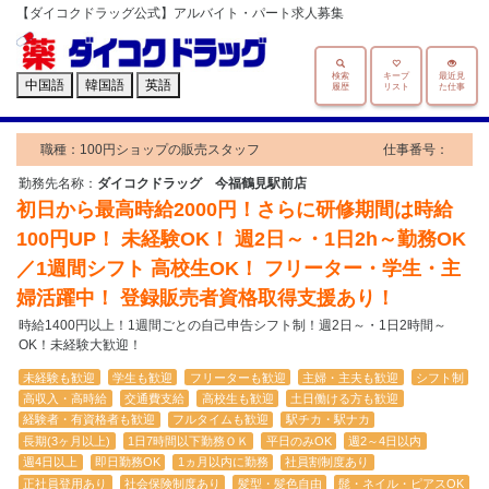
【ダイコクドラッグ公式】アルバイト・パート求人募集
検索
キープ
最近見
中国語
韓国語
英語
履歴
リスト
た仕事
職種：100円ショップの販売スタッフ
仕事番号：
勤務先名称：
ダイコクドラッグ 今福鶴見駅前店
初日から最高時給2000円！さらに研修期間は時給
100円UP！ 未経験OK！ 週2日～・1日2h～勤務OK
／1週間シフト 高校生OK！ フリーター・学生・主
婦活躍中！ 登録販売者資格取得支援あり！
時給1400円以上！1週間ごとの自己申告シフト制！週2日～・1日2時間～
OK！未経験大歓迎！
未経験も歓迎
学生も歓迎
フリーターも歓迎
主婦・主夫も歓迎
シフト制
高収入・高時給
交通費支給
高校生も歓迎
土日働ける方も歓迎
経験者・有資格者も歓迎
フルタイムも歓迎
駅チカ・駅ナカ
長期(3ヶ月以上)
1日7時間以下勤務ＯＫ
平日のみOK
週2～4日以内
週4日以上
即日勤務OK
1ヵ月以内に勤務
社員割制度あり
正社員登用あり
社会保険制度あり
髪型・髪色自由
髭・ネイル・ピアスOK