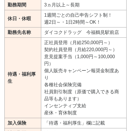
勤務期間
3ヵ月以上～長期
1週間ごとの自己申告シフト制！
休日・休暇
週2日～・1日2時間～OK！
勤務先名称
ダイコクドラッグ 今福鶴見駅前店
正社員登用（月給250,000円～）
契約社員登用（月給220,000円～）
意見提案手当（1,000円～100,000
円）
個人販売キャンペーン報奨金制度あ
待遇・福利厚
り
生
各種社会保険完備
社員割引制度（原価で購入できる商
品等もあります）
インセンティブ支給
産休・育休制度
加入保険
「待遇・福利厚生」欄に記載