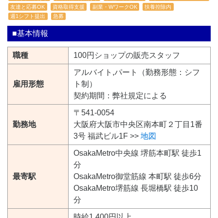
友達と応募OK
資格取得支援
副業・WワークOK
扶養控除内
週1シフト提出
急募
■基本情報
職種
100円ショップの販売スタッフ
アルバイト,パート（勤務形態：シフ
雇用形態
ト制）
契約期間：弊社規定による
〒541-0054
勤務地
大阪府大阪市中央区南本町２丁目1番
3号 福武ビル1F >>
地図
OsakaMetro中央線 堺筋本町駅 徒歩1
分
最寄駅
OsakaMetro御堂筋線 本町駅 徒歩6分
OsakaMetro堺筋線 長堀橋駅 徒歩10
分
時給1,400円以上