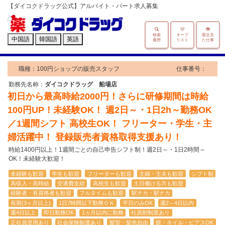
【ダイコクドラッグ公式】アルバイト・パート求人募集
検索
キープ
最近見
中国語
韓国語
英語
履歴
リスト
た仕事
職種：100円ショップの販売スタッフ
仕事番号：
勤務先名称：
ダイコクドラッグ 船場店
初日から最高時給2000円！さらに研修期間は時給
100円UP！未経験OK！ 週2日～・1日2h～勤務OK
／1週間シフト 高校生OK！ フリーター・学生・主
婦活躍中！ 登録販売者資格取得支援あり！
時給1400円以上！1週間ごとの自己申告シフト制！週2日～・1日2時間～
OK！未経験大歓迎！
未経験も歓迎
学生も歓迎
フリーターも歓迎
主婦・主夫も歓迎
シフト制
高収入・高時給
交通費支給
高校生も歓迎
土日働ける方も歓迎
経験者・有資格者も歓迎
フルタイムも歓迎
駅チカ・駅ナカ
長期(3ヶ月以上)
1日7時間以下勤務ＯＫ
平日のみOK
週2～4日以内
週4日以上
即日勤務OK
1ヵ月以内に勤務
社員割制度あり
正社員登用あり
社会保険制度あり
髪型・髪色自由
髭・ネイル・ピアスOK