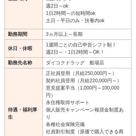
週2日～ok
1日2時間～の短時間ok
土日・平日のみ・扶養内ok
勤務期間
3ヵ月以上～長期
1週間ごとの自己申告シフト制！
休日・休暇
週2日～・1日2時間～OK！
勤務先名称
ダイコクドラッグ 船場店
正社員登用（月給250,000円～）
契約社員登用（月給220,000円～）
意見提案手当（1,000円～100,000
円）
永住権取得サポート
待遇・福利厚
個人販売キャンペーン報奨金制度あ
生
り
各種社会保険完備
社員割引制度（原価で購入できる商