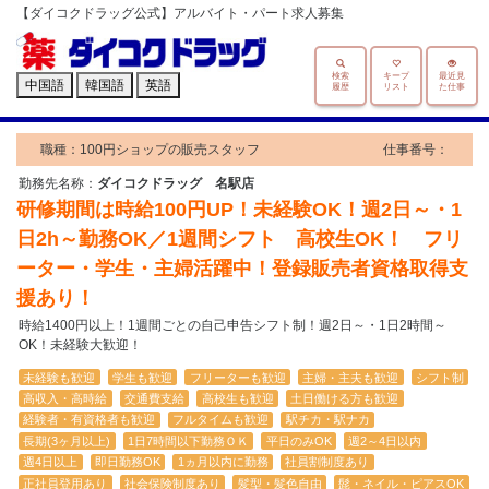
【ダイコクドラッグ公式】アルバイト・パート求人募集
検索
キープ
最近見
中国語
韓国語
英語
履歴
リスト
た仕事
職種：100円ショップの販売スタッフ
仕事番号：
勤務先名称：
ダイコクドラッグ 名駅店
研修期間は時給100円UP！未経験OK！週2日～・1
日2h～勤務OK／1週間シフト 高校生OK！ フリ
ーター・学生・主婦活躍中！登録販売者資格取得支
援あり！
時給1400円以上！1週間ごとの自己申告シフト制！週2日～・1日2時間～
OK！未経験大歓迎！
未経験も歓迎
学生も歓迎
フリーターも歓迎
主婦・主夫も歓迎
シフト制
高収入・高時給
交通費支給
高校生も歓迎
土日働ける方も歓迎
経験者・有資格者も歓迎
フルタイムも歓迎
駅チカ・駅ナカ
長期(3ヶ月以上)
1日7時間以下勤務ＯＫ
平日のみOK
週2～4日以内
週4日以上
即日勤務OK
1ヵ月以内に勤務
社員割制度あり
正社員登用あり
社会保険制度あり
髪型・髪色自由
髭・ネイル・ピアスOK