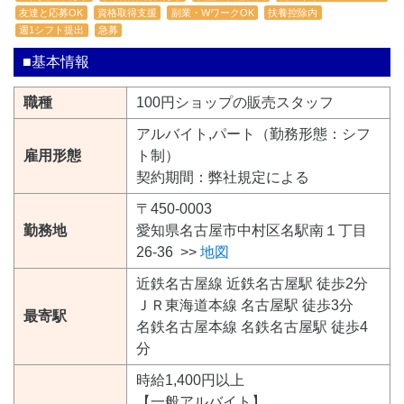
友達と応募OK
資格取得支援
副業・WワークOK
扶養控除内
週1シフト提出
急募
■基本情報
職種
100円ショップの販売スタッフ
アルバイト,パート（勤務形態：シフ
雇用形態
ト制）
契約期間：弊社規定による
〒450-0003
勤務地
愛知県名古屋市中村区名駅南１丁目
26-36 >>
地図
近鉄名古屋線 近鉄名古屋駅 徒歩2分
ＪＲ東海道本線 名古屋駅 徒歩3分
最寄駅
名鉄名古屋本線 名鉄名古屋駅 徒歩4
分
時給1,400円以上
【一般アルバイト】