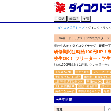
中国語
韓国語
英語
ダイコク採用トップ
＞
ダイコクドラッ
職種：ドラッグストアの販売スタッフ
勤務先名称：
ダイコクドラッグ 銀座一丁
研修期間は時給100円UP！未
校生OK！ フリーター・学
時給1500円以上！1週間ごとの自己申告
未経験も歓迎
学生も歓迎
フリーターも
土日働ける方も歓迎
経験者・有資格者も歓
1日7時間以下勤務ＯＫ
平日のみOK
週2
正社員登用あり
髪型・髪色自由
髭・ネ
英語力を活かす
中国語力を活かす
急募
■基本情報
職種
ド