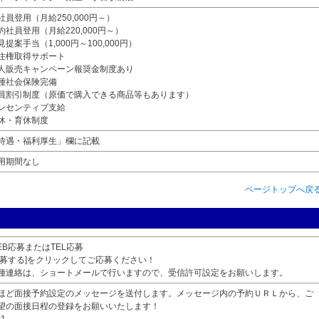
社員登用（月給250,000円～）
約社員登用（月給220,000円～）
見提案手当（1,000円～100,000円）
住権取得サポート
人販売キャンペーン報奨金制度あり
種社会保険完備
員割引制度（原価で購入できる商品等もあります）
ンセンティブ支給
休・育休制度
待遇・福利厚生」欄に記載
用期間なし
ページトップへ戻
EB応募またはTEL応募
応募する]をクリックしてご応募ください！
種連絡は、ショートメールで行いますので、受信許可設定をお願いします。
ほど面接予約設定のメッセージを送付します。メッセージ内の予約ＵＲＬから、ご
望の面接日程の登録をお願いいたします！