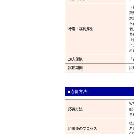
正
契
意
永
待遇・福利厚生
個
各
社
イ
産
加入保険
「
試用期間
試
■応募方法
W
応募方法
[
各
後
応募後のプロセス
希