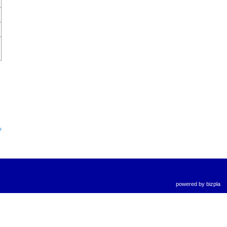
る
powered by
bizpla