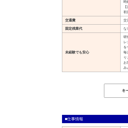
時
【
初
交通費
交
固定残業代
な
研
レ
を
未経験でも安心
毎
り
お
み
キ
■仕事情報