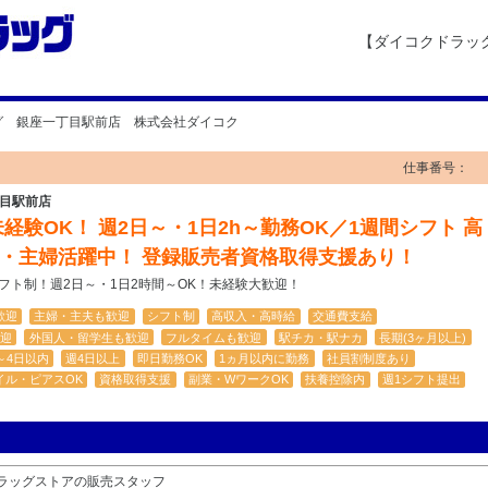
【ダイコクドラッ
グ 銀座一丁目駅前店 株式会社ダイコク
仕事番号：
目駅前店
経験OK！ 週2日～・1日2h～勤務OK／1週間シフト 高
生・主婦活躍中！ 登録販売者資格取得支援あり！
シフト制！週2日～・1日2時間～OK！未経験大歓迎！
歓迎
主婦・主夫も歓迎
シフト制
高収入・高時給
交通費支給
迎
外国人・留学生も歓迎
フルタイムも歓迎
駅チカ・駅ナカ
長期(3ヶ月以上)
～4日以内
週4日以上
即日勤務OK
1ヵ月以内に勤務
社員割制度あり
イル・ピアスOK
資格取得支援
副業・WワークOK
扶養控除内
週1シフト提出
ラッグストアの販売スタッフ