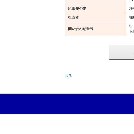
CP
応募先企業
株
担当者
採
03
問い合わせ番号
お
戻る