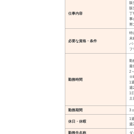
販
販
仕事内容
丁
事
努
特
未
必要な資格・条件
バ
フ
勤務
最
2
※
勤務時間
1
週
1
土
勤務期間
3
1
休日・休暇
週
勤務先名称
ダ