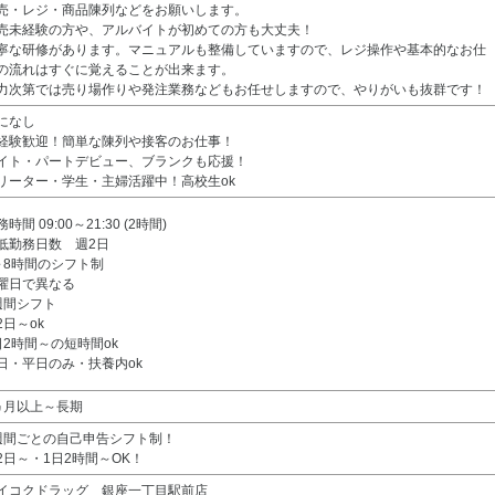
売・レジ・商品陳列などをお願いします。
売未経験の方や、アルバイトが初めての方も大丈夫！
寧な研修があります。マニュアルも整備していますので、レジ操作や基本的なお仕
の流れはすぐに覚えることが出来ます。
力次第では売り場作りや発注業務などもお任せしますので、やりがいも抜群です！
になし
経験歓迎！簡単な陳列や接客のお仕事！
イト・パートデビュー、ブランクも応援！
リーター・学生・主婦活躍中！高校生ok
時間 09:00～21:30 (2時間)
低勤務日数 週2日
～8時間のシフト制
曜日で異なる
週間シフト
2日～ok
日2時間～の短時間ok
日・平日のみ・扶養内ok
ヵ月以上～長期
週間ごとの自己申告シフト制！
2日～・1日2時間～OK！
イコクドラッグ 銀座一丁目駅前店