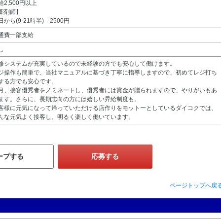
給2,500円以上
薬剤師】
日から(9-21時半) 2500円
通費一部支給
し
修システムが充実しているので未経験の方でも安心して働けます。
ジ操作も簡単で、当社マニュアルに基づき丁寧に指導しますので、初めてレジ打ち
する方でも安心です。
月、接客優秀者をノミネートし、優秀者には賞金が贈られますので、やりがいもあ
ます。さらに、長期志向の方には嬉しい昇給制度も。
客様に元気になって帰っていただける店作りをモットーとしているダイコクでは、
んな元気よく接客し、明るく楽しく働いています。
ープする
応募する
ページトップへ戻