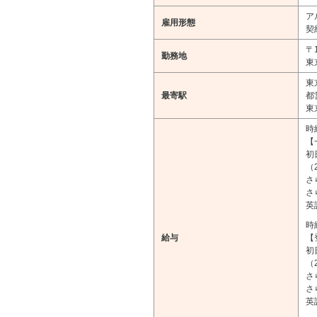
ア
雇用形態
契
〒1
勤務地
東
東
最寄駅
都
東
時
【
初
（
さ
さ
英
時
給与
【
初
（
さ
さ
英