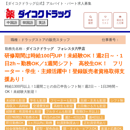
【ダイコクドラッグ公式】アルバイト・パート求人募集
検索
キープ
最近見
中国語
韓国語
英語
履歴
リスト
た仕事
職種：ドラッグストアの販売スタッフ
仕事番号：
勤務先名称：
ダイコクドラッグ フォレスタ六甲店
研修期間は時給100円UP！未経験OK！週2日～・1
日2h～勤務OK／1週間シフト 高校生OK！ フリ
ーター・学生・主婦活躍中！登録販売者資格取得支
援あり！
時給1300円以上！1週間ごとの自己申告シフト制！週2日～・1日2時間～
OK！未経験大歓迎！
未経験も歓迎
学生も歓迎
フリーターも歓迎
主婦・主夫も歓迎
シフト制
高収入・高時給
交通費支給
高校生も歓迎
土日働ける方も歓迎
経験者・有資格者も歓迎
フルタイムも歓迎
長期(3ヶ月以上)
1日7時間以下勤務ＯＫ
平日のみOK
週2～4日以内
週4日以上
即日勤務OK
1ヵ月以内に勤務
社員割制度あり
正社員登用あり
社会保険制度あり
髪型・髪色自由
髭・ネイル・ピアスOK
友達と応募OK