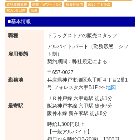
資格取得支援
副業・WワークOK
扶養控除内
週1シフト提出
駅近5分以内
急募
■基本情報
職種
ドラッグストアの販売スタッフ
アルバイト,パート（勤務形態：シフ
雇用形態
ト制）
契約期間：弊社規定による
〒657-0027
勤務地
兵庫県神戸市灘区永手町４丁目2番1
号 フォレスタ六甲B1F >>
地図
ＪＲ神戸線 六甲道駅 徒歩1分
最寄駅
阪急神戸本線 六甲駅 徒歩7分
阪神本線 新在家駅 徒歩8分
時給1,300円以上
【一般アルバイト】
初日から時給(10-20時) 1300円