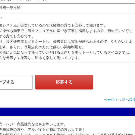
通費一部支給
し
修システムが充実しているので未経験の方でも安心して働けます。
ジ操作も簡単で、当社マニュアルに基づき丁寧に指導しますので、初めてレジ打ち
する方でも安心です。
月、接客優秀者をノミネートし、優秀者には賞金が贈られますので、やりがいもあ
ます。さらに、長期志向の方には嬉しい昇給制度も。
客様に元気になって帰っていただける店作りをモットーとしているダイコクでは、
んな元気よく接客し、明るく楽しく働いています。
ープする
応募する
ページトップへ戻
売・レジ・商品陳列などをお願いします。
売未経験の方や、アルバイトが初めての方も大丈夫！