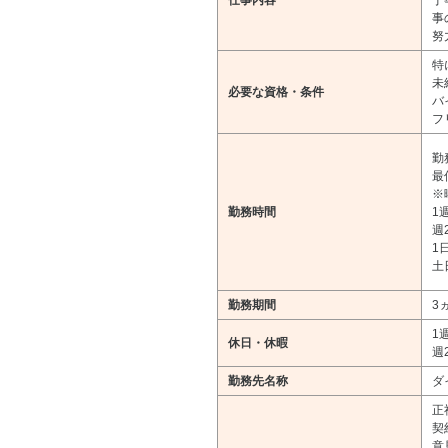
仕事内容
丁
事
努
特
未
必要な資格・条件
バ
フ
勤務
最
※
勤務時間
1
週
1
土
勤務期間
3
1
休日・休暇
週
勤務先名称
ダ
正
契
意