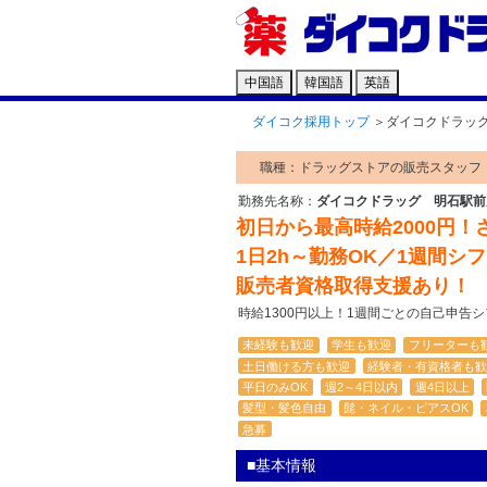
中国語
韓国語
英語
ダイコク採用トップ
＞
ダイコクドラッ
職種：ドラッグストアの販売スタッフ
勤務先名称：
ダイコクドラッグ 明石駅前
初日から最高時給2000円！
1日2h～勤務OK／1週間シ
販売者資格取得支援あり！
時給1300円以上！1週間ごとの自己申告
未経験も歓迎
学生も歓迎
フリーターも
土日働ける方も歓迎
経験者・有資格者も歓
平日のみOK
週2～4日以内
週4日以上
髪型・髪色自由
髭・ネイル・ピアスOK
急募
■基本情報