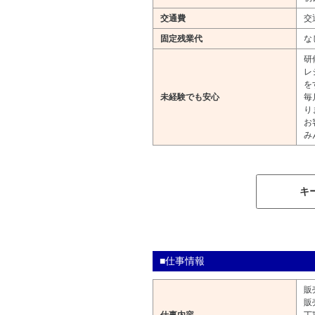
交通費
交
固定残業代
な
研
レ
を
未経験でも安心
毎
り
お
み
キ
■仕事情報
販
販