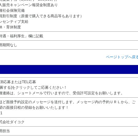
人販売キャンペーン報奨金制度あり
種社会保険完備
員割引制度（原価で購入できる商品等もあります）
ンセンティブ支給
休・育休制度
待遇・福利厚生」欄に記載
用期間なし
ページトップへ戻
EB応募またはTEL応募
応募する]をクリックしてご応募ください！
種連絡は、ショートメールで行いますので、受信許可設定をお願いします。
ほど面接予約設定のメッセージを送付します。メッセージ内の予約ＵＲＬから、ご
望の面接日程の登録をお願いいたします！
1
式会社ダイコク
用担当