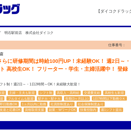
【ダイコクドラッ
グ 明石駅前店 株式会社ダイコク
仕事番号：
店
さらに研修期間は時給100円UP！未経験OK！ 週2日～・
フト 高校生OK！ フリーター・学生・主婦活躍中！ 登録
シフト制！週2日～・1日2時間～OK！未経験大歓迎！
歓迎
主婦・主夫も歓迎
シフト制
高収入・高時給
交通費支給
高校生も歓迎
迎
フルタイムも歓迎
駅チカ・駅ナカ
長期(3ヶ月以上)
1日7時間以下勤務ＯＫ
即日勤務OK
1ヵ月以内に勤務
社員割制度あり
社会保険制度あり
友達と応募OK
資格取得支援
副業・WワークOK
扶養控除内
週1シフト提出