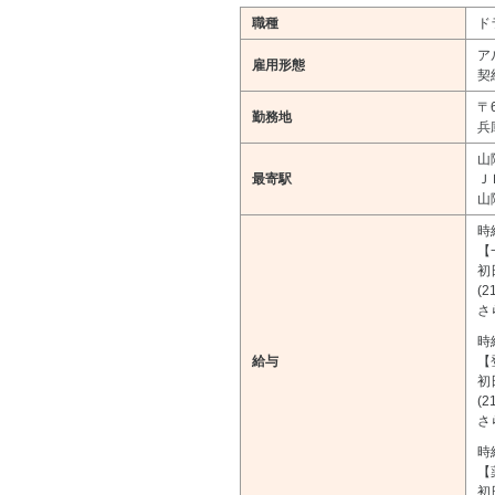
職種
ド
ア
雇用形態
契
〒6
勤務地
兵
山
最寄駅
Ｊ
山
時
【
初
(
さ
時
給与
【
初
(
さ
時
【
初