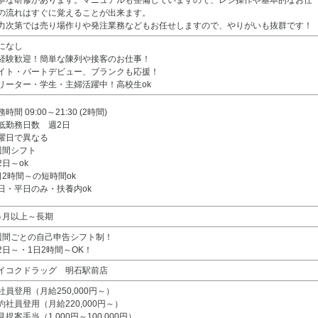
寧な研修があります。マニュアルも整備していますので、レジ操作や基本的なお仕
の流れはすぐに覚えることが出来ます。
力次第では売り場作りや発注業務などもお任せしますので、やりがいも抜群です！
になし
経験歓迎！簡単な陳列や接客のお仕事！
イト・パートデビュー、ブランクも応援！
リーター・学生・主婦活躍中！高校生ok
時間 09:00～21:30 (2時間)
低勤務日数 週2日
曜日で異なる
週間シフト
2日～ok
日2時間～の短時間ok
日・平日のみ・扶養内ok
ヵ月以上～長期
週間ごとの自己申告シフト制！
2日～・1日2時間～OK！
イコクドラッグ 明石駅前店
社員登用（月給250,000円～）
約社員登用（月給220,000円～）
見提案手当（1,000円～100,000円）