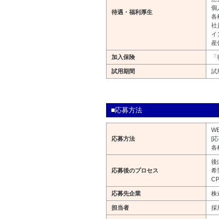
個
待遇・福利厚生
各
社
イ
産
加入保険
「
試用期間
試
■応募方法
W
応募方法
[
各
後
応募後のプロセス
希
CP
応募先企業
株
担当者
採