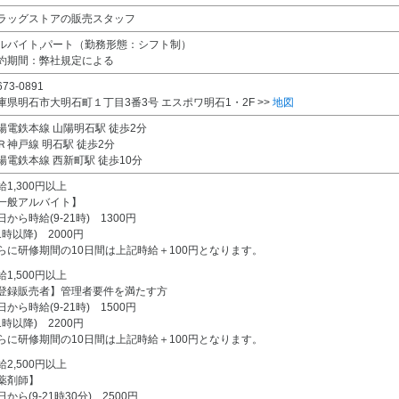
ラッグストアの販売スタッフ
ルバイト,パート（勤務形態：シフト制）
約期間：弊社規定による
73-0891
庫県明石市大明石町１丁目3番3号 エスポワ明石1・2F >>
地図
陽電鉄本線 山陽明石駅 徒歩2分
Ｒ神戸線 明石駅 徒歩2分
陽電鉄本線 西新町駅 徒歩10分
給1,300円以上
一般アルバイト】
日から時給(9-21時) 1300円
21時以降) 2000円
らに研修期間の10日間は上記時給＋100円となります。
給1,500円以上
登録販売者】管理者要件を満たす方
日から時給(9-21時) 1500円
21時以降) 2200円
らに研修期間の10日間は上記時給＋100円となります。
給2,500円以上
薬剤師】
日から(9-21時30分) 2500円