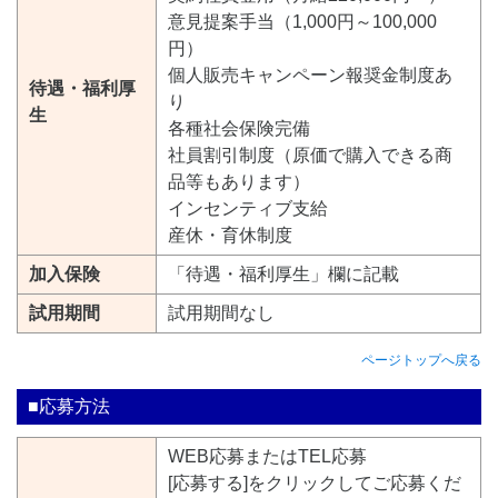
意見提案手当（1,000円～100,000
円）
個人販売キャンペーン報奨金制度あ
待遇・福利厚
り
生
各種社会保険完備
社員割引制度（原価で購入できる商
品等もあります）
インセンティブ支給
産休・育休制度
加入保険
「待遇・福利厚生」欄に記載
試用期間
試用期間なし
ページトップへ戻る
■応募方法
WEB応募またはTEL応募
[応募する]をクリックしてご応募くだ