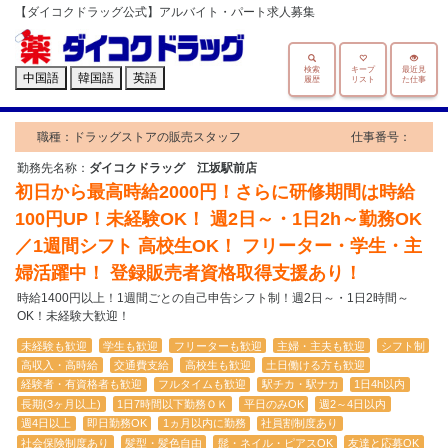
【ダイコクドラッグ公式】アルバイト・パート求人募集
検索
キープ
最近見
中国語
韓国語
英語
履歴
リスト
た仕事
職種：ドラッグストアの販売スタッフ
仕事番号：
勤務先名称：
ダイコクドラッグ 江坂駅前店
初日から最高時給2000円！さらに研修期間は時給
100円UP！未経験OK！ 週2日～・1日2h～勤務OK
／1週間シフト 高校生OK！ フリーター・学生・主
婦活躍中！ 登録販売者資格取得支援あり！
時給1400円以上！1週間ごとの自己申告シフト制！週2日～・1日2時間～
OK！未経験大歓迎！
未経験も歓迎
学生も歓迎
フリーターも歓迎
主婦・主夫も歓迎
シフト制
高収入・高時給
交通費支給
高校生も歓迎
土日働ける方も歓迎
経験者・有資格者も歓迎
フルタイムも歓迎
駅チカ・駅ナカ
1日4h以内
長期(3ヶ月以上)
1日7時間以下勤務ＯＫ
平日のみOK
週2～4日以内
週4日以上
即日勤務OK
1ヵ月以内に勤務
社員割制度あり
社会保険制度あり
髪型・髪色自由
髭・ネイル・ピアスOK
友達と応募OK