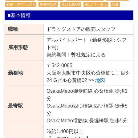
副業・WワークOK
扶養控除内
休日面接OK
週1シフト提出
急募
■基本情報
職種
ドラッグストアの販売スタッフ
アルバイト,パート（勤務形態：シフ
雇用形態
ト制）
契約期間：弊社規定による
〒542-0085
勤務地
大阪府大阪市中央区心斎橋筋１丁目3-
24 Gビル心斎橋02 >>
地図
OsakaMetro御堂筋線 心斎橋駅 徒歩1
分
最寄駅
OsakaMetro四つ橋線 四ツ橋駅 徒歩5
分
OsakaMetro堺筋線 長堀橋駅 徒歩5分
時給1,400円以上