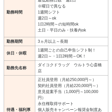
最低勤務日数 週2日
※曜日で異なる
勤務時間
1週間シフト
週2日～ok
1日2時間～の短時間ok
土日・平日のみ・扶養内ok
勤務期間
3ヵ月以上～長期
1週間ごとの自己申告シフト制！
休日・休暇
週2日～・1日2時間～OK！
ダイコクドラッグ ウルトラ心斎橋
勤務先名称
店
正社員登用（月給250,000円～）
契約社員登用（月給220,000円～）
意見提案手当（1,000円～100,000
円）
永住権取得サポート
待遇・福利厚
個人販売キャンペーン報奨金制度あ