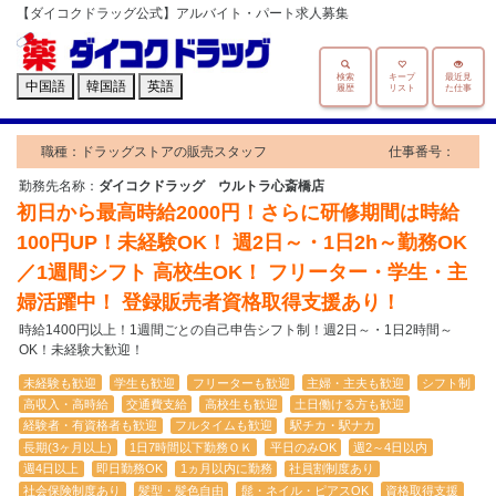
【ダイコクドラッグ公式】アルバイト・パート求人募集
検索
キープ
最近見
中国語
韓国語
英語
履歴
リスト
た仕事
職種：ドラッグストアの販売スタッフ
仕事番号：
勤務先名称：
ダイコクドラッグ ウルトラ心斎橋店
初日から最高時給2000円！さらに研修期間は時給
100円UP！未経験OK！ 週2日～・1日2h～勤務OK
／1週間シフト 高校生OK！ フリーター・学生・主
婦活躍中！ 登録販売者資格取得支援あり！
時給1400円以上！1週間ごとの自己申告シフト制！週2日～・1日2時間～
OK！未経験大歓迎！
未経験も歓迎
学生も歓迎
フリーターも歓迎
主婦・主夫も歓迎
シフト制
高収入・高時給
交通費支給
高校生も歓迎
土日働ける方も歓迎
経験者・有資格者も歓迎
フルタイムも歓迎
駅チカ・駅ナカ
長期(3ヶ月以上)
1日7時間以下勤務ＯＫ
平日のみOK
週2～4日以内
週4日以上
即日勤務OK
1ヵ月以内に勤務
社員割制度あり
社会保険制度あり
髪型・髪色自由
髭・ネイル・ピアスOK
資格取得支援