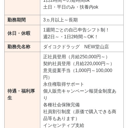
1日2時間～の短時間ok
土日・平日のみ・扶養内ok
勤務期間
3ヵ月以上～長期
1週間ごとの自己申告シフト制！
休日・休暇
週2日～・1日2時間～OK！
勤務先名称
ダイコクドラッグ NEW堂山店
正社員登用（月給250,000円～）
契約社員登用（月給220,000円～）
意見提案手当（1,000円～100,000
円）
永住権取得サポート
待遇・福利厚
個人販売キャンペーン報奨金制度あ
生
り
各種社会保険完備
社員割引制度（原価で購入できる商
品等もあります）
インセンティブ支給