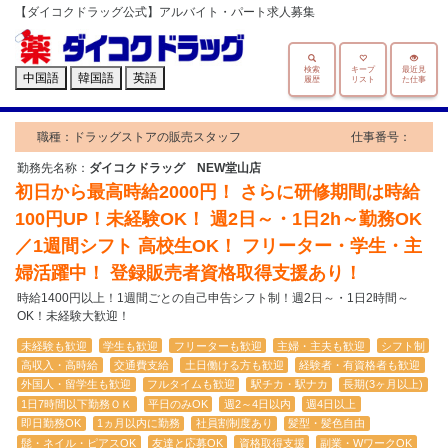
【ダイコクドラッグ公式】アルバイト・パート求人募集
検索
キープ
最近見
中国語
韓国語
英語
履歴
リスト
た仕事
職種：ドラッグストアの販売スタッフ
仕事番号：
勤務先名称：
ダイコクドラッグ NEW堂山店
初日から最高時給2000円！ さらに研修期間は時給
100円UP！未経験OK！ 週2日～・1日2h～勤務OK
／1週間シフト 高校生OK！ フリーター・学生・主
婦活躍中！ 登録販売者資格取得支援あり！
時給1400円以上！1週間ごとの自己申告シフト制！週2日～・1日2時間～
OK！未経験大歓迎！
未経験も歓迎
学生も歓迎
フリーターも歓迎
主婦・主夫も歓迎
シフト制
高収入・高時給
交通費支給
土日働ける方も歓迎
経験者・有資格者も歓迎
外国人・留学生も歓迎
フルタイムも歓迎
駅チカ・駅ナカ
長期(3ヶ月以上)
1日7時間以下勤務ＯＫ
平日のみOK
週2～4日以内
週4日以上
即日勤務OK
1ヵ月以内に勤務
社員割制度あり
髪型・髪色自由
髭・ネイル・ピアスOK
友達と応募OK
資格取得支援
副業・WワークOK