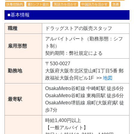
扶養控除内
週1シフト提出
英語力を活かす
中国語力を活かす
急募
■基本情報
職種
ドラッグストアの販売スタッフ
アルバイト,パート（勤務形態：シフ
雇用形態
ト制）
契約期間：弊社規定による
〒530-0027
勤務地
大阪府大阪市北区堂山町1丁目5番 郵
政福祉大阪合同ビル1F >>
地図
OsakaMetro谷町線 中崎町駅 徒歩6分
OsakaMetro谷町線 東梅田駅 徒歩6分
最寄駅
OsakaMetro堺筋線 扇町(大阪府)駅 徒
歩7分
時給1,400円以上
【一般アルバイト】