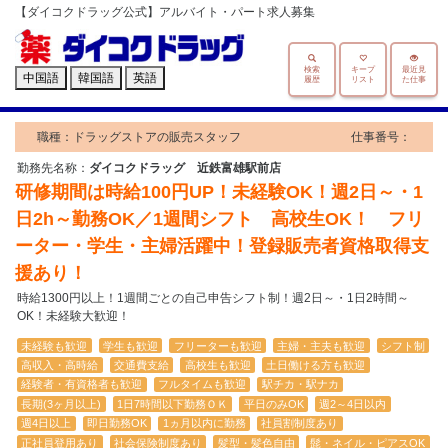
【ダイコクドラッグ公式】アルバイト・パート求人募集
検索
キープ
最近見
中国語
韓国語
英語
履歴
リスト
た仕事
職種：ドラッグストアの販売スタッフ
仕事番号：
勤務先名称：
ダイコクドラッグ 近鉄富雄駅前店
研修期間は時給100円UP！未経験OK！週2日～・1
日2h～勤務OK／1週間シフト 高校生OK！ フリ
ーター・学生・主婦活躍中！登録販売者資格取得支
援あり！
時給1300円以上！1週間ごとの自己申告シフト制！週2日～・1日2時間～
OK！未経験大歓迎！
未経験も歓迎
学生も歓迎
フリーターも歓迎
主婦・主夫も歓迎
シフト制
高収入・高時給
交通費支給
高校生も歓迎
土日働ける方も歓迎
経験者・有資格者も歓迎
フルタイムも歓迎
駅チカ・駅ナカ
長期(3ヶ月以上)
1日7時間以下勤務ＯＫ
平日のみOK
週2～4日以内
週4日以上
即日勤務OK
1ヵ月以内に勤務
社員割制度あり
正社員登用あり
社会保険制度あり
髪型・髪色自由
髭・ネイル・ピアスOK