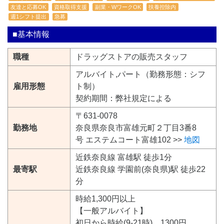
友達と応募OK
資格取得支援
副業・WワークOK
扶養控除内
週1シフト提出
急募
■基本情報
職種
ドラッグストアの販売スタッフ
アルバイト,パート（勤務形態：シフ
雇用形態
ト制）
契約期間：弊社規定による
〒631-0078
勤務地
奈良県奈良市富雄元町２丁目3番8
号 エステムコート富雄102 >>
地図
近鉄奈良線 富雄駅 徒歩1分
最寄駅
近鉄奈良線 学園前(奈良県)駅 徒歩22
分
時給1,300円以上
【一般アルバイト】
初日から時給(9-21時) 1300円