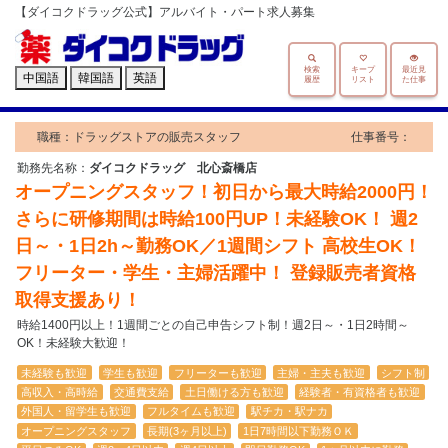
【ダイコクドラッグ公式】アルバイト・パート求人募集
検索
キープ
最近見
中国語
韓国語
英語
履歴
リスト
た仕事
職種：ドラッグストアの販売スタッフ
仕事番号：
勤務先名称：
ダイコクドラッグ 北心斎橋店
オープニングスタッフ！初日から最大時給2000円！
さらに研修期間は時給100円UP！未経験OK！ 週2
日～・1日2h～勤務OK／1週間シフト 高校生OK！
フリーター・学生・主婦活躍中！ 登録販売者資格
取得支援あり！
時給1400円以上！1週間ごとの自己申告シフト制！週2日～・1日2時間～
OK！未経験大歓迎！
未経験も歓迎
学生も歓迎
フリーターも歓迎
主婦・主夫も歓迎
シフト制
高収入・高時給
交通費支給
土日働ける方も歓迎
経験者・有資格者も歓迎
外国人・留学生も歓迎
フルタイムも歓迎
駅チカ・駅ナカ
オープニングスタッフ
長期(3ヶ月以上)
1日7時間以下勤務ＯＫ