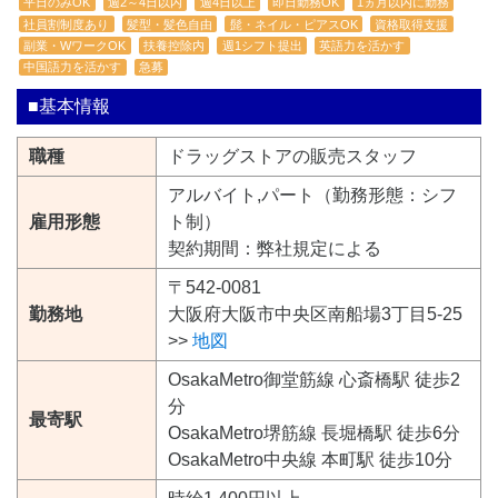
平日のみOK
週2～4日以内
週4日以上
即日勤務OK
1ヵ月以内に勤務
社員割制度あり
髪型・髪色自由
髭・ネイル・ピアスOK
資格取得支援
副業・WワークOK
扶養控除内
週1シフト提出
英語力を活かす
中国語力を活かす
急募
■基本情報
職種
ドラッグストアの販売スタッフ
アルバイト,パート（勤務形態：シフ
雇用形態
ト制）
契約期間：弊社規定による
〒542-0081
勤務地
大阪府大阪市中央区南船場3丁目5-25
>>
地図
OsakaMetro御堂筋線 心斎橋駅 徒歩2
分
最寄駅
OsakaMetro堺筋線 長堀橋駅 徒歩6分
OsakaMetro中央線 本町駅 徒歩10分