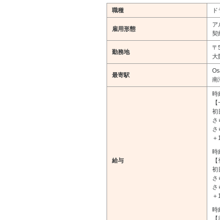
職種
ド
ア
雇用形態
契
〒5
勤務地
大
O
最寄駅
南
時
【
初
さ
さ
＋
時
給与
【
初
さ
さ
＋
時
【