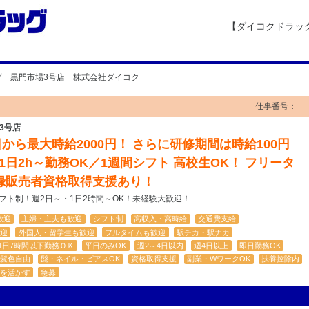
【ダイコクドラッ
グ 黒門市場3号店 株式会社ダイコク
仕事番号：
3号店
ら最大時給2000円！ さらに研修期間は時給100円
1日2h～勤務OK／1週間シフト 高校生OK！ フリータ
録販売者資格取得支援あり！
シフト制！週2日～・1日2時間～OK！未経験大歓迎！
歓迎
主婦・主夫も歓迎
シフト制
高収入・高時給
交通費支給
迎
外国人・留学生も歓迎
フルタイムも歓迎
駅チカ・駅ナカ
1日7時間以下勤務ＯＫ
平日のみOK
週2～4日以内
週4日以上
即日勤務OK
髪色自由
髭・ネイル・ピアスOK
資格取得支援
副業・WワークOK
扶養控除内
を活かす
急募