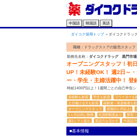
中国語
韓国語
英語
ダイコク採用トップ
＞
ダイコクドラッ
職種：ドラッグストアの販売スタッフ
勤務先名称：
ダイコクドラッグ 黒門市場
オープニングスタッフ！初日か
UP！未経験OK！ 週2日～・
ー・学生・主婦活躍中！ 登
時給1400円以上！1週間ごとの自己申告
未経験も歓迎
学生も歓迎
フリーターも
土日働ける方も歓迎
経験者・有資格者も歓
オープニングスタッフ
長期(3ヶ月以上)
1ヵ月以内に勤務
社員割制度あり
髪型・
週1シフト提出
英語力を活かす
中国語力
■基本情報