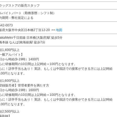
ラッグストアの販売スタッフ
ルバイト,パート（勤務形態：シフト制）
約期間：弊社規定による
42-0073
阪府大阪市中央区日本橋2丁目12-20 >>
地図
sakaMetro千日前線 日本橋(大阪府)駅 徒歩5分
海本線 なんば(南海線)駅 徒歩7分
給1,400円以上
一般アルバイト】
日から時給(9-19時）1400円
らに研修期間の10日間は上記時給＋100円となります。
らに！語学手当もあり！ 英語、もしくは中国語での接客ができる方には上記時給
100円となります。
給1,600円以上
登録販売者】管理者要件を満たす方
日から時給(9-19時）1600円
らに研修期間の10日間は上記時給＋100円となります。
らに！語学手当もあり！ 英語、もしくは中国語での接客ができる方には上記時給
100円となります。
給2,500円以上
薬剤師】