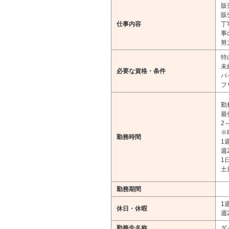
販
販
仕事内容
丁
事
努
特
未
必要な資格・条件
バ
フ
勤務
最
2
※
勤務時間
1
週
1
土
勤務期間
1
休日・休暇
週
勤務先名称
ダ