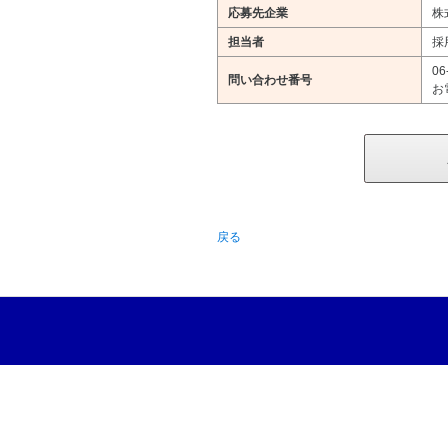
応募先企業
株
担当者
採
06
問い合わせ番号
お
戻る