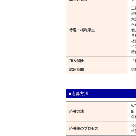
正
契
意
永
待遇・福利厚生
個
各
社
イ
産
加入保険
「
試用期間
試
■応募方法
W
応募方法
[
各
後
応募後のプロセス
希