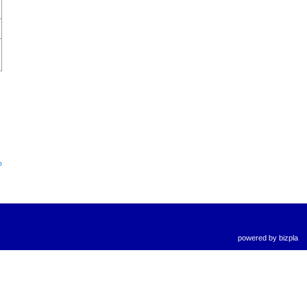
る
powered by
bizpla