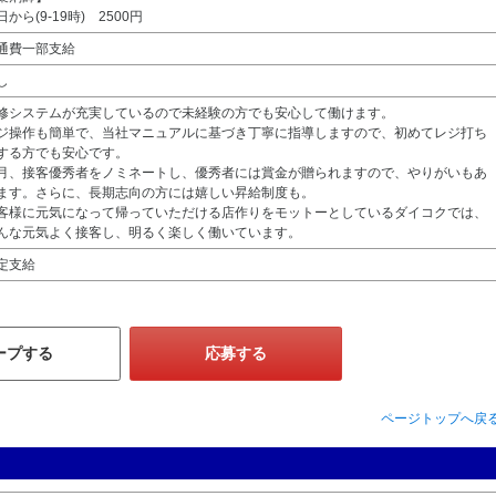
日から(9-19時) 2500円
通費一部支給
し
修システムが充実しているので未経験の方でも安心して働けます。
ジ操作も簡単で、当社マニュアルに基づき丁寧に指導しますので、初めてレジ打ち
する方でも安心です。
月、接客優秀者をノミネートし、優秀者には賞金が贈られますので、やりがいもあ
ます。さらに、長期志向の方には嬉しい昇給制度も。
客様に元気になって帰っていただける店作りをモットーとしているダイコクでは、
んな元気よく接客し、明るく楽しく働いています。
定支給
ープする
応募する
ページトップへ戻