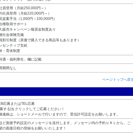
社員登用（月給250,000円～）
約社員登用（月給220,000円～）
見提案手当（1,000円～100,000円）
住権取得サポート
人販売キャンペーン報奨金制度あり
種社会保険完備
員割引制度（原価で購入できる商品等もあります）
ンセンティブ支給
休・育休制度
待遇・福利厚生」欄に記載
用期間なし
ページトップへ戻
EB応募またはTEL応募
応募する]をクリックしてご応募ください！
種連絡は、ショートメールで行いますので、受信許可設定をお願いします。
ほど面接予約設定のメッセージを送付します。メッセージ内の予約ＵＲＬから、ご
望の面接日程の登録をお願いいたします！