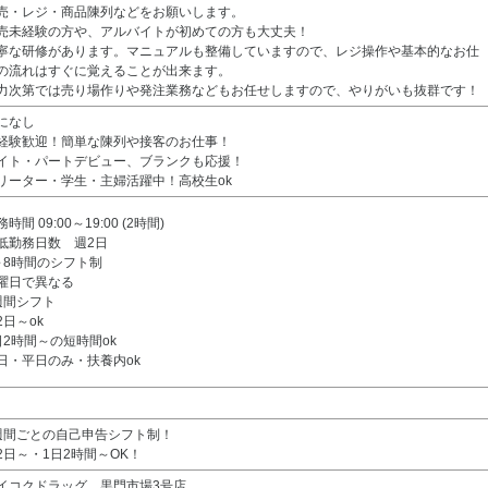
売・レジ・商品陳列などをお願いします。
売未経験の方や、アルバイトが初めての方も大丈夫！
寧な研修があります。マニュアルも整備していますので、レジ操作や基本的なお仕
の流れはすぐに覚えることが出来ます。
力次第では売り場作りや発注業務などもお任せしますので、やりがいも抜群です！
になし
経験歓迎！簡単な陳列や接客のお仕事！
イト・パートデビュー、ブランクも応援！
リーター・学生・主婦活躍中！高校生ok
時間 09:00～19:00 (2時間)
低勤務日数 週2日
～8時間のシフト制
曜日で異なる
週間シフト
2日～ok
日2時間～の短時間ok
日・平日のみ・扶養内ok
週間ごとの自己申告シフト制！
2日～・1日2時間～OK！
イコクドラッグ 黒門市場3号店