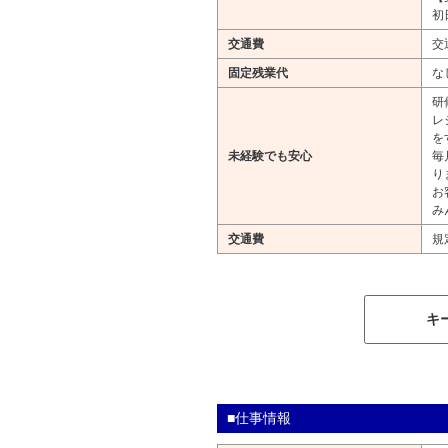
初
交通費
交
固定残業代
な
研
レ
を
未経験でも安心
毎
り
お
み
交通費
規
キ
■仕事情報