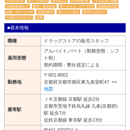
平日のみOK
週2～4日以内
週4日以上
即日勤務OK
1ヵ月以内に勤務
社員割制度あり
髪型・髪色自由
髭・ネイル・ピアスOK
資格取得支援
副業・WワークOK
扶養控除内
週1シフト提出
英語力を活かす
中国語力を活かす
急募
■基本情報
職種
ドラッグストアの販売スタッフ
アルバイト,パート（勤務形態：シフ
雇用形態
ト制）
契約期間：弊社規定による
〒601-8001
勤務地
京都府京都市南区東九条室町47 >>
地図
ＪＲ京都線 京都駅 徒歩2分
京都市営地下鉄烏丸線 九条(京都府)
最寄駅
駅 徒歩7分
近鉄京都線 東寺駅 徒歩13分