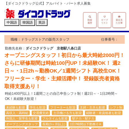
【ダイコクドラッグ公式】アルバイト・パート求人募集
検索
キープ
最近見
中国語
韓国語
英語
履歴
リスト
た仕事
職種：ドラッグストアの販売スタッフ
仕事番号：
勤務先名称：
ダイコクドラッグ 京都駅八条口店
オープニングスタッフ！初日から最大時給2000円！
さらに研修期間は時給100円UP！未経験OK！ 週2
日～・1日2h～勤務OK／1週間シフト 高校生OK！
フリーター・学生・主婦活躍中！ 登録販売者資格
取得支援あり！
時給1400円以上！1週間ごとの自己申告シフト制！週2日～・1日2時間～
OK！未経験大歓迎！
未経験も歓迎
学生も歓迎
フリーターも歓迎
主婦・主夫も歓迎
シフト制
高収入・高時給
交通費支給
土日働ける方も歓迎
経験者・有資格者も歓迎
外国人・留学生も歓迎
フルタイムも歓迎
駅チカ・駅ナカ
オープニングスタッフ
長期(3ヶ月以上)
1日7時間以下勤務ＯＫ