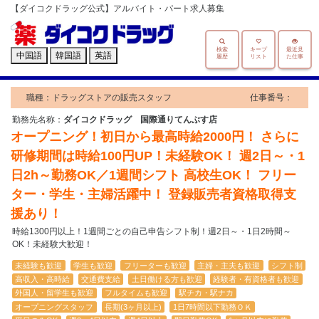
【ダイコクドラッグ公式】アルバイト・パート求人募集
検索
キープ
最近見
中国語
韓国語
英語
履歴
リスト
た仕事
職種：ドラッグストアの販売スタッフ
仕事番号：
勤務先名称：
ダイコクドラッグ 国際通りてんぶす店
オープニング！初日から最高時給2000円！ さらに
研修期間は時給100円UP！未経験OK！ 週2日～・1
日2h～勤務OK／1週間シフト 高校生OK！ フリー
ター・学生・主婦活躍中！ 登録販売者資格取得支
援あり！
時給1300円以上！1週間ごとの自己申告シフト制！週2日～・1日2時間～
OK！未経験大歓迎！
未経験も歓迎
学生も歓迎
フリーターも歓迎
主婦・主夫も歓迎
シフト制
高収入・高時給
交通費支給
土日働ける方も歓迎
経験者・有資格者も歓迎
外国人・留学生も歓迎
フルタイムも歓迎
駅チカ・駅ナカ
オープニングスタッフ
長期(3ヶ月以上)
1日7時間以下勤務ＯＫ