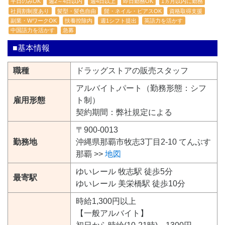
平日のみOK
週2～4日以内
週4日以上
即日勤務OK
1ヵ月以内に勤務
社員割制度あり
髪型・髪色自由
髭・ネイル・ピアスOK
資格取得支援
副業・WワークOK
扶養控除内
週1シフト提出
英語力を活かす
中国語力を活かす
急募
■基本情報
職種
ドラッグストアの販売スタッフ
アルバイト,パート（勤務形態：シフ
雇用形態
ト制）
契約期間：弊社規定による
〒900-0013
勤務地
沖縄県那覇市牧志3丁目2-10 てんぶす
那覇 >>
地図
ゆいレール 牧志駅 徒歩5分
最寄駅
ゆいレール 美栄橋駅 徒歩10分
時給1,300円以上
【一般アルバイト】