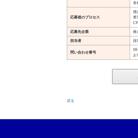
各
後
応募後のプロセス
希
CP
応募先企業
株
担当者
採
06
問い合わせ番号
お
戻る