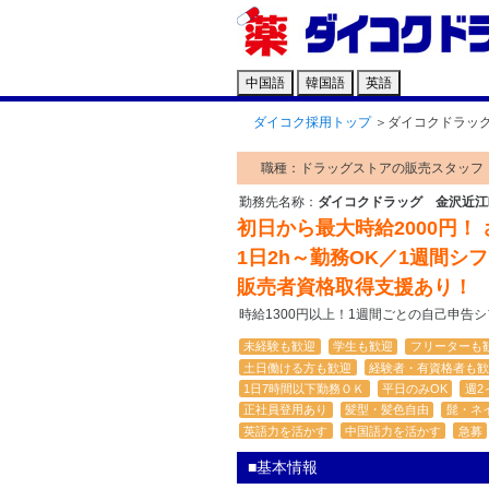
中国語
韓国語
英語
ダイコク採用トップ
＞
ダイコクドラッ
職種：ドラッグストアの販売スタッフ
勤務先名称：
ダイコクドラッグ 金沢近江
初日から最大時給2000円！
1日2h～勤務OK／1週間シ
販売者資格取得支援あり！
時給1300円以上！1週間ごとの自己申告
未経験も歓迎
学生も歓迎
フリーターも
土日働ける方も歓迎
経験者・有資格者も歓
1日7時間以下勤務ＯＫ
平日のみOK
週2
正社員登用あり
髪型・髪色自由
髭・ネ
英語力を活かす
中国語力を活かす
急募
■基本情報