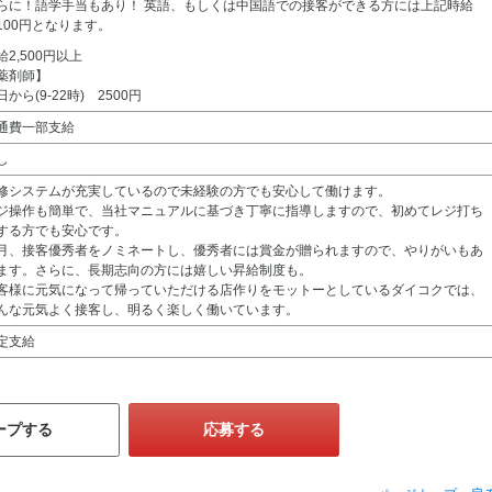
らに！語学手当もあり！ 英語、もしくは中国語での接客ができる方には上記時給
100円となります。
給2,500円以上
薬剤師】
日から(9-22時) 2500円
通費一部支給
し
修システムが充実しているので未経験の方でも安心して働けます。
ジ操作も簡単で、当社マニュアルに基づき丁寧に指導しますので、初めてレジ打ち
する方でも安心です。
月、接客優秀者をノミネートし、優秀者には賞金が贈られますので、やりがいもあ
ます。さらに、長期志向の方には嬉しい昇給制度も。
客様に元気になって帰っていただける店作りをモットーとしているダイコクでは、
んな元気よく接客し、明るく楽しく働いています。
定支給
ープする
応募する