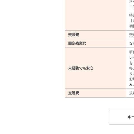
さ
＋
時
【
初
交通費
交
固定残業代
な
研
レ
を
未経験でも安心
毎
り
お
み
交通費
規
キ