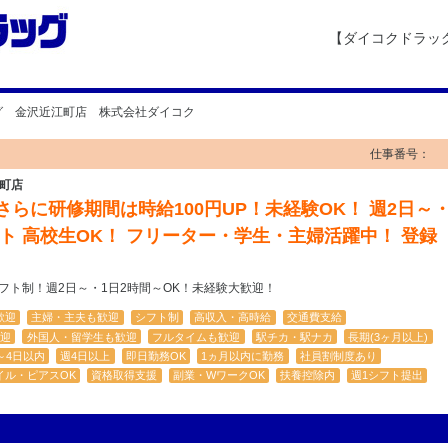
【ダイコクドラッ
グ 金沢近江町店 株式会社ダイコク
仕事番号：
町店
 さらに研修期間は時給100円UP！未経験OK！ 週2日～
フト 高校生OK！ フリーター・学生・主婦活躍中！ 登録
シフト制！週2日～・1日2時間～OK！未経験大歓迎！
歓迎
主婦・主夫も歓迎
シフト制
高収入・高時給
交通費支給
迎
外国人・留学生も歓迎
フルタイムも歓迎
駅チカ・駅ナカ
長期(3ヶ月以上)
～4日以内
週4日以上
即日勤務OK
1ヵ月以内に勤務
社員割制度あり
イル・ピアスOK
資格取得支援
副業・WワークOK
扶養控除内
週1シフト提出