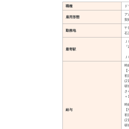
職種
ド
ア
雇用形態
契
〒9
勤務地
石
Ｊ
『
最寄駅
Ｊ
時
【
初
(
研
さ
＋
時
給与
【
初
(
研