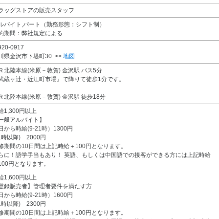
ラッグストアの販売スタッフ
ルバイト,パート（勤務形態：シフト制）
約期間：弊社規定による
20-0917
川県金沢市下堤町30 >>
地図
Ｒ北陸本線(米原－敦賀) 金沢駅 バス5分
武蔵ヶ辻・近江町市場』で降りて徒歩1分です。
Ｒ北陸本線(米原－敦賀) 金沢駅 徒歩18分
給1,300円以上
一般アルバイト】
日から時給(9-21時）1300円
21時以降) 2000円
修期間の10日間は上記時給＋100円となります。
らに！語学手当もあり！ 英語、もしくは中国語での接客ができる方には上記時給
100円となります。
給1,600円以上
登録販売者】管理者要件を満たす方
日から時給(9-21時）1600円
21時以降) 2300円
修期間の10日間は上記時給＋100円となります。