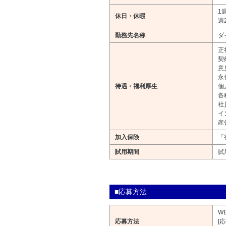
1
休日・休暇
週
勤務先名称
ダ
正
契
意
永
待遇・福利厚生
個
各
社
イ
産
加入保険
「
試用期間
試
■応募方法
W
応募方法
[