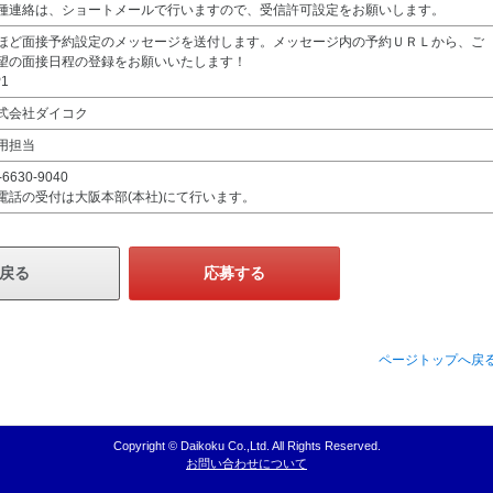
種連絡は、ショートメールで行いますので、受信許可設定をお願いします。
ほど面接予約設定のメッセージを送付します。メッセージ内の予約ＵＲＬから、ご
望の面接日程の登録をお願いいたします！
1
式会社ダイコク
用担当
-6630-9040
電話の受付は大阪本部(本社)にて行います。
戻る
応募する
ページトップへ戻
Copyright © Daikoku Co.,Ltd. All Rights Reserved.
お問い合わせについて