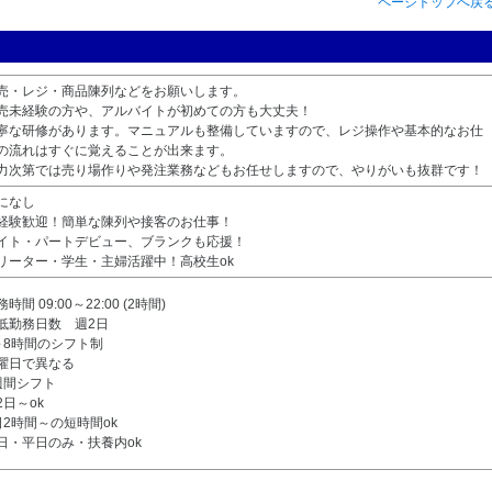
ページトップへ戻
売・レジ・商品陳列などをお願いします。
売未経験の方や、アルバイトが初めての方も大丈夫！
寧な研修があります。マニュアルも整備していますので、レジ操作や基本的なお仕
の流れはすぐに覚えることが出来ます。
力次第では売り場作りや発注業務などもお任せしますので、やりがいも抜群です！
になし
経験歓迎！簡単な陳列や接客のお仕事！
イト・パートデビュー、ブランクも応援！
リーター・学生・主婦活躍中！高校生ok
時間 09:00～22:00 (2時間)
低勤務日数 週2日
～8時間のシフト制
曜日で異なる
週間シフト
2日～ok
日2時間～の短時間ok
日・平日のみ・扶養内ok