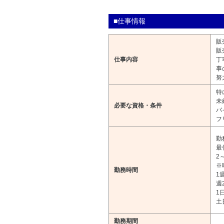
■仕事情報
販
販
仕事内容
丁
事
努
特
未
必要な資格・条件
バ
フ
勤務
最
2
※
勤務時間
1
週
1
土
勤務期間