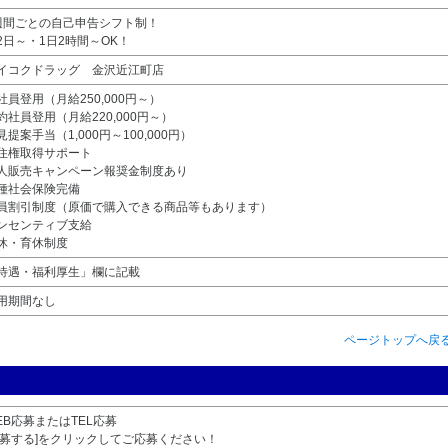
週間ごとの自己申告シフト制！
2日～・1日2時間～OK！
イコクドラッグ 金沢近江町店
社員登用（月給250,000円～）
約社員登用（月給220,000円～）
見提案手当（1,000円～100,000円）
住権取得サポート
人販売キャンペーン報奨金制度あり
種社会保険完備
員割引制度（原価で購入できる商品等もあります）
ンセンティブ支給
休・育休制度
待遇・福利厚生」欄に記載
用期間なし
ページトップへ戻
EB応募またはTEL応募
応募する]をクリックしてご応募ください！