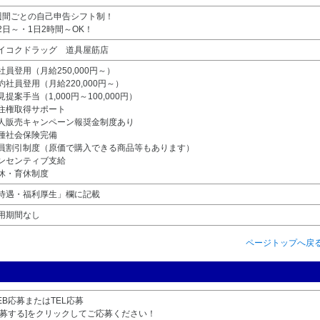
週間ごとの自己申告シフト制！
2日～・1日2時間～OK！
イコクドラッグ 道具屋筋店
社員登用（月給250,000円～）
約社員登用（月給220,000円～）
見提案手当（1,000円～100,000円）
住権取得サポート
人販売キャンペーン報奨金制度あり
種社会保険完備
員割引制度（原価で購入できる商品等もあります）
ンセンティブ支給
休・育休制度
待遇・福利厚生」欄に記載
用期間なし
ページトップへ戻
EB応募またはTEL応募
応募する]をクリックしてご応募ください！