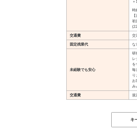
＋
時
【
初
(
交通費
交
固定残業代
な
研
レ
を
未経験でも安心
毎
り
お
み
交通費
規
キ