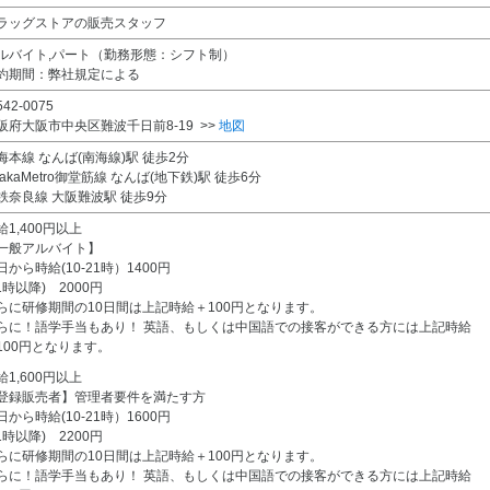
ラッグストアの販売スタッフ
ルバイト,パート（勤務形態：シフト制）
約期間：弊社規定による
42-0075
阪府大阪市中央区難波千日前8-19 >>
地図
海本線 なんば(南海線)駅 徒歩2分
sakaMetro御堂筋線 なんば(地下鉄)駅 徒歩6分
鉄奈良線 大阪難波駅 徒歩9分
給1,400円以上
一般アルバイト】
日から時給(10-21時）1400円
21時以降) 2000円
らに研修期間の10日間は上記時給＋100円となります。
らに！語学手当もあり！ 英語、もしくは中国語での接客ができる方には上記時給
100円となります。
給1,600円以上
登録販売者】管理者要件を満たす方
日から時給(10-21時）1600円
21時以降) 2200円
らに研修期間の10日間は上記時給＋100円となります。
らに！語学手当もあり！ 英語、もしくは中国語での接客ができる方には上記時給