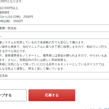
100円となります。
給2,500円以上
薬剤師】
日から(10-22時) 2500円
22時以降) 3500円
通費一部支給
し
修システムが充実しているので未経験の方でも安心して働けます。
ジ操作も簡単で、当社マニュアルに基づき丁寧に指導しますので、初めてレジ打ち
する方でも安心です。
月、接客優秀者をノミネートし、優秀者には賞金が贈られますので、やりがいもあ
ます。さらに、長期志向の方には嬉しい昇給制度も。
客様に元気になって帰っていただける店作りをモットーとしているダイコクでは、
んな元気よく接客し、明るく楽しく働いています。
定支給
ープする
応募する