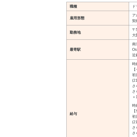
職種
ド
ア
雇用形態
契
〒5
勤務地
大
南
最寄駅
O
近
時
【
初
(
さ
さ
＋
時
【
給与
初
(
さ
さ