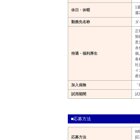
1
休日・休暇
週
勤務先名称
ダ
正
契
意
永
待遇・福利厚生
個
各
社
イ
産
加入保険
「
試用期間
試
■応募方法
W
応募方法
[