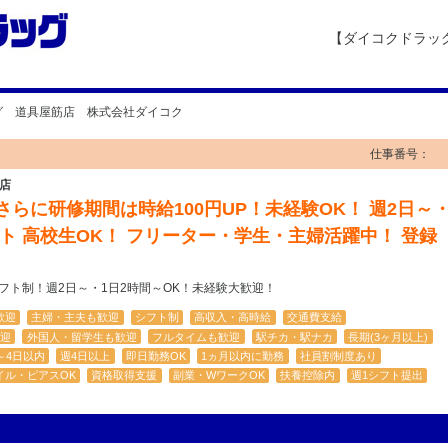
【ダイコクドラッ
グ 道具屋筋店 株式会社ダイコク
仕事番号：
店
 さらに研修期間は時給100円UP！未経験OK！ 週2日～
フト 高校生OK！ フリーター・学生・主婦活躍中！ 登録
シフト制！週2日～・1日2時間～OK！未経験大歓迎！
歓迎
主婦・主夫も歓迎
シフト制
高収入・高時給
交通費支給
迎
外国人・留学生も歓迎
フルタイムも歓迎
駅チカ・駅ナカ
長期(3ヶ月以上)
～4日以内
週4日以上
即日勤務OK
1ヵ月以内に勤務
社員割制度あり
イル・ピアスOK
資格取得支援
副業・WワークOK
扶養控除内
週1シフト提出