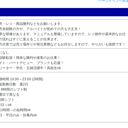
ページトップへ戻
売・レジ・商品陳列などをお願いします。
売未経験の方や、アルバイトが初めての方も大丈夫！
寧な研修があります。マニュアルも整備していますので、レジ操作や基本的なお仕
の流れはすぐに覚えることが出来ます。
力次第では売り場作りや発注業務などもお任せしますので、やりがいも抜群です！
になし
経験歓迎！簡単な陳列や接客のお仕事！
イト・パートデビュー、ブランクも応援！
リーター・学生・主婦活躍中！高校生ok
時間 10:00～23:00 (2時間)
低勤務日数 週2日
～8時間のシフト制
曜日で異なる
週間シフト
2日～ok
日2時間～の短時間ok
日・平日のみ・扶養内ok