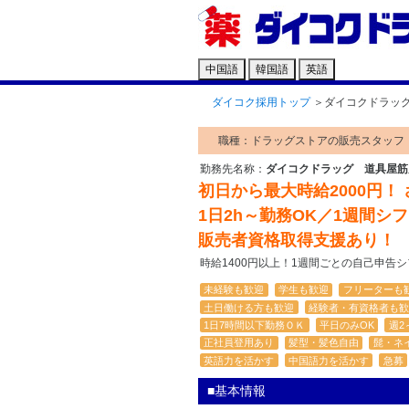
中国語
韓国語
英語
ダイコク採用トップ
＞
ダイコクドラッ
職種：ドラッグストアの販売スタッフ
勤務先名称：
ダイコクドラッグ 道具屋筋
初日から最大時給2000円！
1日2h～勤務OK／1週間シ
販売者資格取得支援あり！
時給1400円以上！1週間ごとの自己申告
未経験も歓迎
学生も歓迎
フリーターも
土日働ける方も歓迎
経験者・有資格者も歓
1日7時間以下勤務ＯＫ
平日のみOK
週2
正社員登用あり
髪型・髪色自由
髭・ネ
英語力を活かす
中国語力を活かす
急募
■基本情報