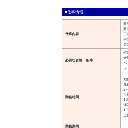
■仕事情報
販
販
仕事内容
丁
事
努
特
未
必要な資格・条件
バ
フ
勤務
最
2
※
勤務時間
1
週
1
土
勤務期間