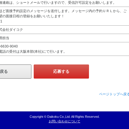
種連絡は、ショートメールで行いますので、受信許可設定をお願いします。
ほど面接予約設定のメッセージを送付します。メッセージ内の予約ＵＲＬから、ご
望の面接日程の登録をお願いいたします！
1
式会社ダイコク
用担当
-6630-9040
電話の受付は大阪本部(本社)にて行います。
戻る
応募する
ページトップへ戻
Copyright © Daikoku Co.,Ltd. All Rights Reserved.
お問い合わせについて