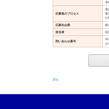
各
後
応募後のプロセス
希
CP
応募先企業
株
担当者
採
06
問い合わせ番号
お
戻る