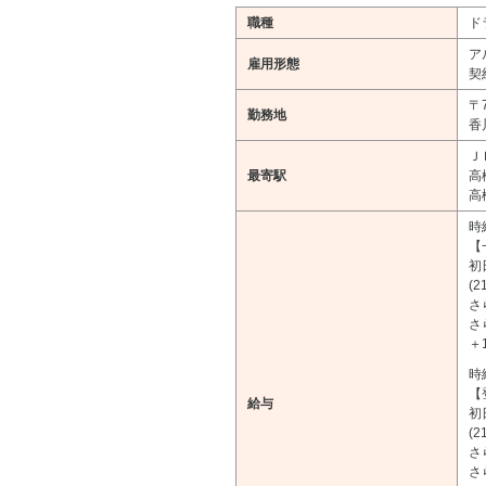
職種
ド
ア
雇用形態
契
〒7
勤務地
香
Ｊ
最寄駅
高
高
時
【
初
(
さ
さ
＋
時
【
給与
初
(
さ
さ