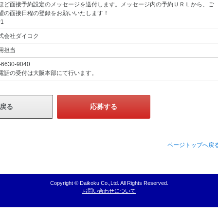
ほど面接予約設定のメッセージを送付します。メッセージ内の予約ＵＲＬから、ご
望の面接日程の登録をお願いいたします！
1
式会社ダイコク
用担当
-6630-9040
電話の受付は大阪本部にて行います。
戻る
応募する
ページトップへ戻
Copyright © Daikoku Co.,Ltd. All Rights Reserved.
お問い合わせについて