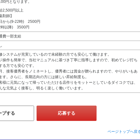
100円となります。
給2,500円以上
薬剤師】
日から(9-22時) 2500円
22時以降) 3500円
通費一部支給
し
修システムが充実しているので未経験の方でも安心して働けます。
ジ操作も簡単で、当社マニュアルに基づき丁寧に指導しますので、初めてレジ打ち
する方でも安心です。
月、接客優秀者をノミネートし、優秀者には賞金が贈られますので、やりがいもあ
ます。さらに、長期志向の方には嬉しい昇給制度も。
客様に元気になって帰っていただける店作りをモットーとしているダイコクでは、
んな元気よく接客し、明るく楽しく働いています。
ープする
応募する
ページトップへ戻