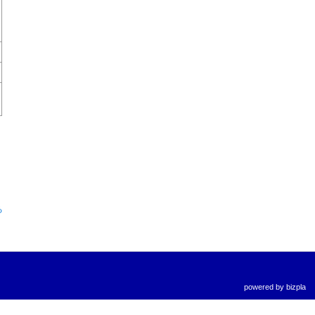
る
powered by
bizpla