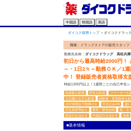
中国語
韓国語
英語
ダイコク採用トップ
＞
ダイコクドラッ
職種：ドラッグストアの販売スタッフ
勤務先名称：
ダイコクドラッグ 高松兵庫
初日から最高時給2000円！
～・1日2ｈ～勤務ＯＫ／1
中！ 登録販売者資格取得支
時給1300円以上！1週間ごとの自己申告
未経験も歓迎
学生も歓迎
フリーターも
土日働ける方も歓迎
経験者・有資格者も歓
1日7時間以下勤務ＯＫ
平日のみOK
週2
正社員登用あり
髪型・髪色自由
髭・ネ
英語力を活かす
中国語力を活かす
急募
■基本情報