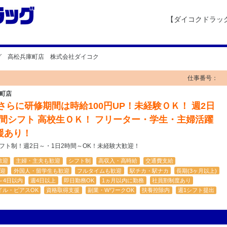
【ダイコクドラッ
グ 高松兵庫町店 株式会社ダイコク
仕事番号：
町店
 さらに研修期間は時給100円UP！未経験ＯＫ！ 週2日
週間シフト 高校生ＯＫ！ フリーター・学生・主婦活躍
援あり！
シフト制！週2日～・1日2時間～OK！未経験大歓迎！
歓迎
主婦・主夫も歓迎
シフト制
高収入・高時給
交通費支給
迎
外国人・留学生も歓迎
フルタイムも歓迎
駅チカ・駅ナカ
長期(3ヶ月以上)
～4日以内
週4日以上
即日勤務OK
1ヵ月以内に勤務
社員割制度あり
イル・ピアスOK
資格取得支援
副業・WワークOK
扶養控除内
週1シフト提出