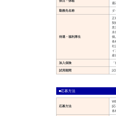
休日・休暇
週
勤務先名称
ダ
正
契
意
永
待遇・福利厚生
個
各
社
イ
産
加入保険
「
試用期間
試
■応募方法
W
応募方法
[
各