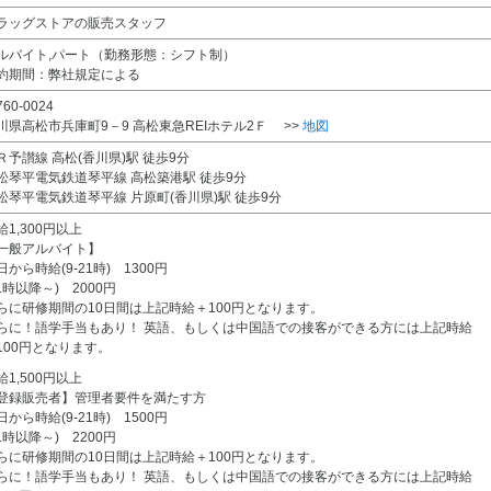
ラッグストアの販売スタッフ
ルバイト,パート（勤務形態：シフト制）
約期間：弊社規定による
60-0024
川県高松市兵庫町9－9 高松東急REIホテル2Ｆ >>
地図
Ｒ予讃線 高松(香川県)駅 徒歩9分
松琴平電気鉄道琴平線 高松築港駅 徒歩9分
松琴平電気鉄道琴平線 片原町(香川県)駅 徒歩9分
給1,300円以上
一般アルバイト】
日から時給(9-21時) 1300円
21時以降～) 2000円
らに研修期間の10日間は上記時給＋100円となります。
らに！語学手当もあり！ 英語、もしくは中国語での接客ができる方には上記時給
100円となります。
給1,500円以上
登録販売者】管理者要件を満たす方
日から時給(9-21時) 1500円
21時以降～) 2200円
らに研修期間の10日間は上記時給＋100円となります。
らに！語学手当もあり！ 英語、もしくは中国語での接客ができる方には上記時給