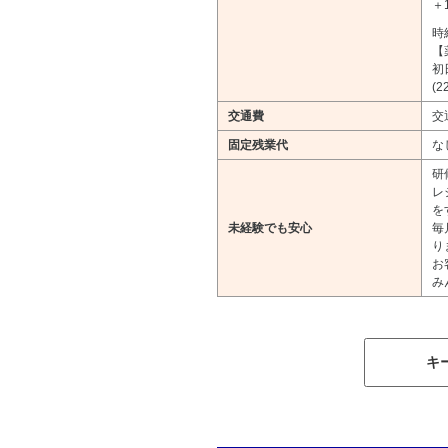
＋
時
【
初
(
交通費
交
固定残業代
な
研
レ
を
未経験でも安心
毎
り
お
み
キ