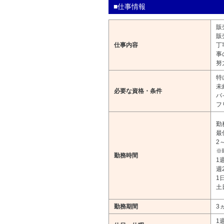
■仕事情報
販
販
仕事内容
丁
事
努
特
未
必要な資格・条件
バ
フ
勤務
最
2
※
勤務時間
1
週
1
土
勤務期間
3
1