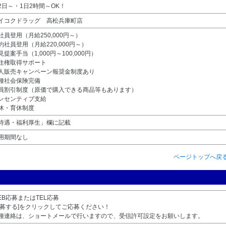
2日～・1日2時間～OK！
イコクドラッグ 高松兵庫町店
社員登用（月給250,000円～）
約社員登用（月給220,000円～）
見提案手当（1,000円～100,000円）
住権取得サポート
人販売キャンペーン報奨金制度あり
種社会保険完備
員割引制度（原価で購入できる商品等もあります）
ンセンティブ支給
休・育休制度
待遇・福利厚生」欄に記載
用期間なし
ページトップへ戻
EB応募またはTEL応募
応募する]をクリックしてご応募ください！
種連絡は、ショートメールで行いますので、受信許可設定をお願いします。