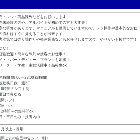
売・レジ・商品陳列などをお願いします。
売未経験の方や、アルバイトが初めての方も大丈夫！
寧な研修があります。マニュアルも整備していますので、レジ操作や基本的なお仕
の流れはすぐに覚えることが出来ます。
力次第では売り場作りや発注業務などもお任せしますので、やりがいも抜群です！
になし
経験歓迎！簡単な陳列や接客のお仕事！
イト・パートデビュー、ブランクも応援！
リーター・学生・主婦活躍中！高校生ok
時間 09:00～23:00 (2時間)
低勤務日数 週2日
～8時間のシフト制
曜日で異なる
週間シフト
2日～ok
日2時間～の短時間ok
日・平日のみ・扶養内ok
ヵ月以上～長期
週間ごとの自己申告シフト制！