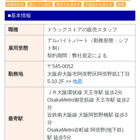
扶養控除内
週1シフト提出
英語力を活かす
中国語力を活かす
急募
■基本情報
職種
ドラッグストアの販売スタッフ
アルバイト,パート（勤務形態：シフ
雇用形態
ト制）
契約期間：弊社規定による
〒545-0052
勤務地
大阪府大阪市阿倍野区阿倍野筋1丁目
5-10 2F >>
地図
ＪＲ大阪環状線 天王寺駅 徒歩2分
OsakaMetro御堂筋線 天王寺駅 徒歩2
分
近鉄南大阪線 大阪阿部野橋駅 徒歩3
最寄駅
分
OsakaMetro谷町線 阿倍野(地下鉄)
駅 徒歩5分