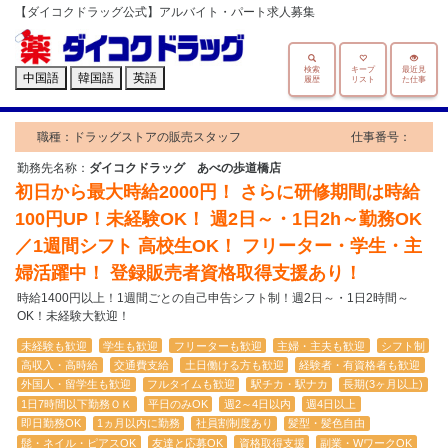
【ダイコクドラッグ公式】アルバイト・パート求人募集
検索
キープ
最近見
中国語
韓国語
英語
履歴
リスト
た仕事
職種：ドラッグストアの販売スタッフ
仕事番号：
勤務先名称：
ダイコクドラッグ あべの歩道橋店
初日から最大時給2000円！ さらに研修期間は時給
100円UP！未経験OK！ 週2日～・1日2h～勤務OK
／1週間シフト 高校生OK！ フリーター・学生・主
婦活躍中！ 登録販売者資格取得支援あり！
時給1400円以上！1週間ごとの自己申告シフト制！週2日～・1日2時間～
OK！未経験大歓迎！
未経験も歓迎
学生も歓迎
フリーターも歓迎
主婦・主夫も歓迎
シフト制
高収入・高時給
交通費支給
土日働ける方も歓迎
経験者・有資格者も歓迎
外国人・留学生も歓迎
フルタイムも歓迎
駅チカ・駅ナカ
長期(3ヶ月以上)
1日7時間以下勤務ＯＫ
平日のみOK
週2～4日以内
週4日以上
即日勤務OK
1ヵ月以内に勤務
社員割制度あり
髪型・髪色自由
髭・ネイル・ピアスOK
友達と応募OK
資格取得支援
副業・WワークOK