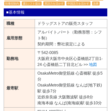
扶養控除内
週1シフト提出
英語力を活かす
中国語力を活かす
急募
■基本情報
職種
ドラッグストアの販売スタッフ
アルバイト,パート（勤務形態：シフ
雇用形態
ト制）
契約期間：弊社規定による
〒542-0085
勤務地
大阪府大阪市中央区心斎橋筋2丁目1-
24 心斎橋筋二丁目北ビル >>
地図
OsakaMetro御堂筋線 心斎橋駅 徒歩5
分
OsakaMetro御堂筋線 なんば(地下鉄)
最寄駅
駅 徒歩7分
近鉄奈良線 大阪難波駅 徒歩8分
南海本線 なんば(南海線)駅 徒歩10分